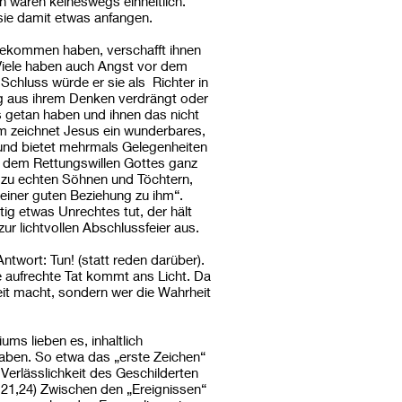
en waren keineswegs einheitlich.
sie damit etwas anfangen.
 bekommen haben, verschafft ihnen
 Viele haben auch Angst vor dem
Schluss würde er sie als Richter in
g aus ihrem Denken verdrängt oder
s getan haben und ihnen das nicht
lium zeichnet Jesus ein wunderbares,
h und bietet mehrmals Gelegenheiten
n dem Rettungswillen Gottes ganz
t zu echten Söhnen und Töchtern,
u einer guten Beziehung zu ihm“.
ig etwas Unrechtes tut, der hält
ur lichtvollen Abschlussfeier aus.
ntwort: Tun! (statt reden darüber).
 aufrechte Tat kommt ans Licht. Da
eit macht, sondern wer die Wahrheit
ms lieben es, inhaltlich
 haben. So etwa das „erste Zeichen“
Verlässlichkeit des Geschilderten
oh 21,24) Zwischen den „Ereignissen“