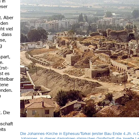
 in
eser
t. Aber
 den
ht viel
, dass
se,
g
part,
e.
Erst-
st es
ttelbar
ttene
enden.
m
. Die
schaft
its
Die Johannes-Kirche in Ephesus/Türkei (erster Bau Ende 4.Jh. n.Ch
Johannes, in dieser damaligen römischen Großstadt die zweite L