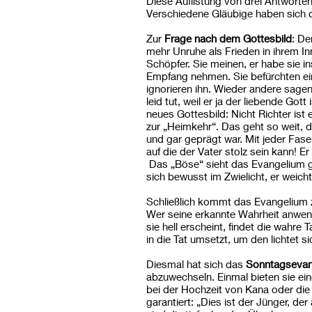
Diese Auflistung von drei Antworten
Verschiedene Gläubige haben sich d
Zur
Frage nach dem Gottesbild
: De
mehr Unruhe als Frieden in ihrem I
Schöpfer. Sie meinen, er habe sie i
Empfang nehmen. Sie befürchten ei
ignorieren ihn. Wieder andere sage
leid tut, weil er ja der liebende Go
neues Gottesbild: Nicht Richter ist
zur „Heimkehr“. Das geht so weit, 
und gar geprägt war. Mit jeder Fas
auf die der Vater stolz sein kann! E
Das „Böse“ sieht das Evangelium gan
sich bewusst im Zwielicht, er weich
Schließlich kommt das Evangelium
Wer seine erkannte Wahrheit anwend
sie hell erscheint, findet die wahr
in die Tat umsetzt, um den lichtet si
Diesmal hat sich das
Sonntagsevang
abzuwechseln. Einmal bieten sie ein
bei der Hochzeit von Kana oder die 
garantiert: „Dies ist der Jünger, de