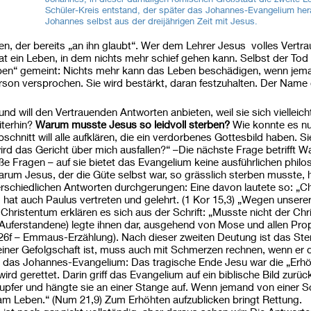
Schüler-Kreis entstand, der später das Johannes-Evangelium her
Johannes selbst aus der dreijährigen Zeit mit Jesus.
n, der bereits „an ihn glaubt“. Wer dem Lehrer Jesus volles Vertrau
at ein Leben, in dem nichts mehr schief gehen kann. Selbst der Tod
eben“ gemeint: Nichts mehr kann das Leben beschädigen, wenn jem
rson versprochen. Sie wird bestärkt, daran festzuhalten. Der Name
und will den Vertrauenden Antworten anbieten, weil sie sich viellei
iterhin?
Warum musste Jesus so leidvoll sterben?
Wie konnte es n
schnitt will alle aufklären, die ein verdorbenes Gottesbild haben. S
rd das Gericht über mich ausfallen?“ –Die nächste Frage betrifft 
ße Fragen – auf sie bietet das Evangelium keine ausführlichen phil
rum Jesus, der die Güte selbst war, so grässlich sterben musste, ha
erschiedlichen Antworten durchgerungen: Eine davon lautete so: „Ch
at auch Paulus vertreten und gelehrt. (1 Kor 15,3) „Wegen unsere
Christentum erklären es sich aus der Schrift: „Musste nicht der Chri
r Auferstandene) legte ihnen dar, ausgehend von Mose und allen Pro
4,26f – Emmaus-Erzählung). Nach dieser zweiten Deutung ist das Ste
seiner Gefolgschaft ist, muss auch mit Schmerzen rechnen, wenn er
rt das Johannes-Evangelium: Das tragische Ende Jesu war die „E
ird gerettet. Darin griff das Evangelium auf ein biblische Bild zurüc
pfer und hängte sie an einer Stange auf. Wenn jemand von einer S
 am Leben.“ (Num 21,9) Zum Erhöhten aufzublicken bringt Rettung.