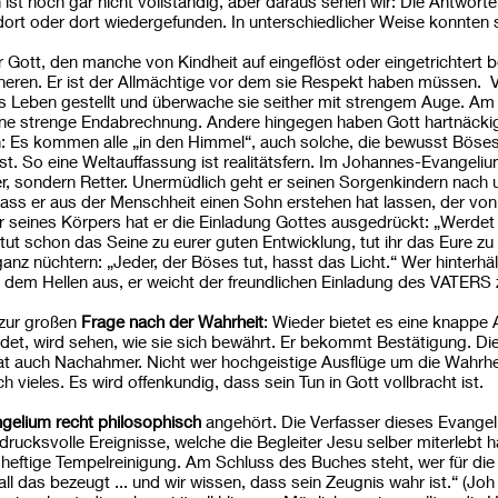
 ist noch gar nicht vollständig, aber daraus sehen wir: Die Antwort
ort oder dort wiedergefunden. In unterschiedlicher Weise konnten 
r Gott, den manche von Kindheit auf eingeflöst oder eingetrichtert
nneren. Er ist der Allmächtige vor dem sie Respekt haben müssen.
ns Leben gestellt und überwache sie seither mit strengem Auge. Am 
ne strenge Endabrechnung. Andere hingegen haben Gott hartnäcki
n: Es kommen alle „in den Himmel“, auch solche, die bewusst Böse
tt ist. So eine Weltauffassung ist realitätsfern. Im Johannes-Evange
 er, sondern Retter. Unermüdlich geht er seinen Sorgenkindern nac
dass er aus der Menschheit einen Sohn erstehen hat lassen, der vo
er seines Körpers hat er die Einladung Gottes ausgedrückt: „Werde
r tut schon das Seine zu eurer guten Entwicklung, tut ihr das Eure z
z nüchtern: „Jeder, der Böses tut, hasst das Licht.“ Wer hinterhält
t dem Hellen aus, er weicht der freundlichen Einladung des VATERS z
 zur großen
Frage nach der Wahrheit
: Wieder bietet es eine knappe A
et, wird sehen, wie sie sich bewährt. Er bekommt Bestätigung. Die
e Tat auch Nachahmer. Nicht wer hochgeistige Ausflüge um die Wahrh
ch vieles. Es wird offenkundig, dass sein Tun in Gott vollbracht ist.
elium recht philosophisch
angehört. Die Verfasser dieses Evangeliu
drucksvolle Ereignisse, welche die Begleiter Jesu selber miterlebt
heftige Tempelreinigung. Am Schluss des Buches steht, wer für die 
r all das bezeugt ... und wir wissen, dass sein Zeugnis wahr ist.“ (J