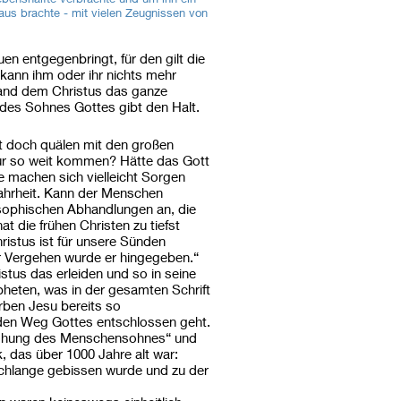
aus brachte - mit vielen Zeugnissen von
en entgegenbringt, für den gilt die
 kann ihm oder ihr nichts mehr
and dem Christus das ganze
 des Sohnes Gottes gibt den Halt.
cht doch quälen mit den großen
ur so weit kommen? Hätte das Gott
ie machen sich vielleicht Sorgen
Wahrheit. Kann der Menschen
osophischen Abhandlungen an, die
t die frühen Christen zu tiefst
ristus ist für unsere Sünden
r Vergehen wurde er hingegeben.“
stus das erleiden und so in seine
pheten, was in der gesamten Schrift
rben Jesu bereits so
 den Weg Gottes entschlossen geht.
rhöhung des Menschensohnes“ und
k, das über 1000 Jahre alt war:
chlange gebissen wurde und zu der