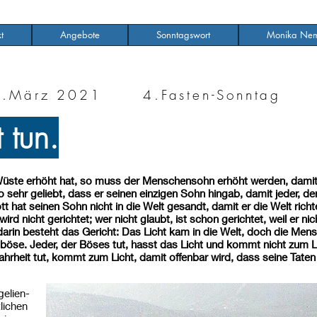
t
Angebote
Sonntagswort
Monika Nem
4.März 2021 4.Fasten-Sonntag
 tun.
üste erhöht hat, so muss der Menschensohn erhöht werden, damit j
 sehr geliebt, dass er seinen einzigen Sohn hingab, damit jeder, der 
 hat seinen Sohn nicht in die Welt gesandt, damit er die Welt richt
 wird nicht gerichtet; wer nicht glaubt, ist schon gerichtet, weil er 
rin besteht das Gericht: Das Licht kam in die Welt, doch die Mensc
 böse. Jeder, der Böses tut, hasst das Licht und kommt nicht zum Li
rheit tut, kommt zum Licht, damit offenbar wird, dass seine Taten i
elien-
lichen