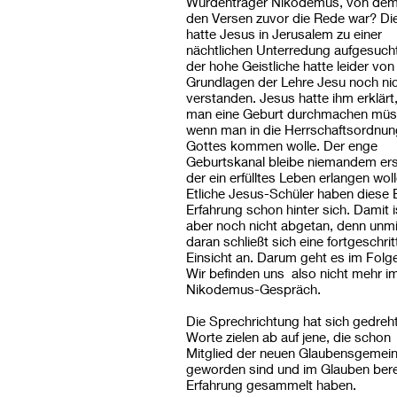
Würdenträger Nikodemus, von dem
den Versen zuvor die Rede war? Di
hatte Jesus in Jerusalem zu einer
nächtlichen Unterredung aufgesuch
der hohe Geistliche hatte leider von
Grundlagen der Lehre Jesu noch nic
verstanden. Jesus hatte ihm erklärt
man eine Geburt durchmachen müs
wenn man in die Herrschaftsordnun
Gottes kommen wolle. Der enge
Geburtskanal bleibe niemandem ers
der ein erfülltes Leben erlangen woll
Etliche Jesus-Schüler haben diese 
Erfahrung schon hinter sich. Damit i
aber noch nicht abgetan, denn unmi
daran schließt sich eine fortgeschri
Einsicht an. Darum geht es im Folg
Wir befinden uns also nicht mehr i
Nikodemus-Gespräch.
Die Sprechrichtung hat sich gedreht
Worte zielen ab auf jene, die schon
Mitglied der neuen Glaubensgemein
geworden sind und im Glauben bere
Erfahrung gesammelt haben.