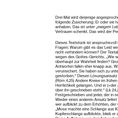
Drei Mal wird derjenige angesproche
folgende Zusicherung: Er oder sie h
anhaben. Das ist unter „ewigem L
Vertrauen schenkt. Das wird der Pe
Dieses Textstück ist anspruchsvoll 
Fragen: Warum gibt es das Leid we
nicht verhindern können? Der Textab
wegen des Gottes-Gerichts. „Wie wi
überhaupt zur Wahrheit finden? Gro
Antworten fallen eher knapp aus. Wa
verunsichert. Sie haben sich zu unt
gestorben.“ Diesen Lösungsansatz h
(Röm 4,25) Andere Kreise im frühen 
Herrlichkeit gelangen. Und er (=de
über ihn geschrieben steht.“ (Lk 2
Festgeschrieben und jeder, der in 
Wieder einen anderen Ansatz liefe
wer aufblickt zu dem Erhöhten, der w
„Mose machte eine Schlange aus Ku
Kupferschlange aufblickte, blieb er