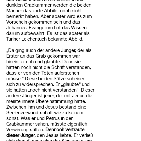
dunklen Grabkammer werden die beiden
Männer das zarte Abbild noch nicht
bemerkt haben. Aber später wird es zum
Vorschein gekommen sein und das
Johannes-Evangelium hat das Wissen
darum aufbewahrt. Es ist das später als
Turiner Leichentuch bekannte Abbild.
„Da ging auch der andere Jünger, der als
Erster an das Grab gekommen war,
hinein; er sah und glaubte. Denn sie
hatten noch nicht die Schrift verstanden,
dass er von den Toten auferstehen
müsse.“ Diese beiden Sätze scheinen
sich zu widersprechen. Er „glaubte“ und
sie hatten „noch nicht verstanden“. Dieser
andere Jünger ist jener, der mit Jesus die
meiste innere Übereinstimmung hatte.
Zwischen ihm und Jesus bestand eine
Seelenverwandtschaft wie zu keinem
sonst. Was er und Petrus in der
Grabkammer sahen, müsste eigentlich
Verwirrung stiften.
Dennoch vertraute
dieser Jünger,
den Jesus liebte. Er verließ
sich darauf, dass sich der Sinn von allem