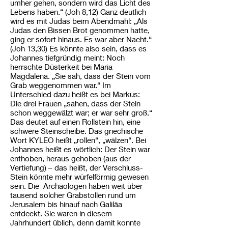
umher gehen, sondern wird das Licht des
Lebens haben.“ (Joh 8,12) Ganz deutlich
wird es mit Judas beim Abendmahl: „Als
Judas den Bissen Brot genommen hatte,
ging er sofort hinaus. Es war aber Nacht.“
(Joh 13,30) Es könnte also sein, dass es
Johannes tiefgründig meint: Noch
herrschte Düsterkeit bei Maria
Magdalena. „Sie sah, dass der Stein vom
Grab weggenommen war.“ Im
Unterschied dazu heißt es bei Markus:
Die drei Frauen „sahen, dass der Stein
schon weggewälzt war; er war sehr groß.“
Das deutet auf einen Rollstein hin, eine
schwere Steinscheibe. Das griechische
Wort KYLEO heißt „rollen“, „wälzen“. Bei
Johannes heißt es wörtlich: Der Stein war
enthoben, heraus gehoben (aus der
Vertiefung) – das heißt, der Verschluss-
Stein könnte mehr würfelförmig gewesen
sein. Die Archäologen haben weit über
tausend solcher Grabstollen rund um
Jerusalem bis hinauf nach Galiläa
entdeckt. Sie waren in diesem
Jahrhundert üblich, denn damit konnte