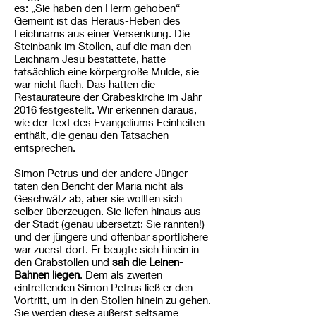
es: „Sie haben den Herrn gehoben“
Gemeint ist das Heraus-Heben des
Leichnams aus einer Versenkung. Die
Steinbank im Stollen, auf die man den
Leichnam Jesu bestattete, hatte
tatsächlich eine körpergroße Mulde, sie
war nicht flach. Das hatten die
Restaurateure der Grabeskirche im Jahr
2016 festgestellt. Wir erkennen daraus,
wie der Text des Evangeliums Feinheiten
enthält, die genau den Tatsachen
entsprechen.
Simon Petrus und der andere Jünger
taten den Bericht der Maria nicht als
Geschwätz ab, aber sie wollten sich
selber überzeugen. Sie liefen hinaus aus
der Stadt (genau übersetzt: Sie rannten!)
und der jüngere und offenbar sportlichere
war zuerst dort. Er beugte sich hinein in
den Grabstollen und
sah die Leinen-
Bahnen liegen
. Dem als zweiten
eintreffenden Simon Petrus ließ er den
Vortritt, um in den Stollen hinein zu gehen.
Sie werden diese äußerst seltsame