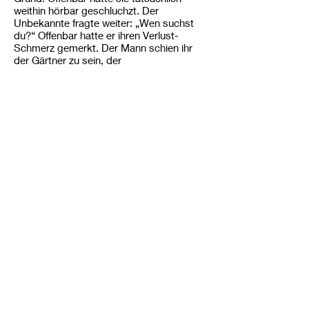
weithin hörbar geschluchzt. Der
Unbekannte fragte weiter: „Wen suchst
du?“ Offenbar hatte er ihren Verlust-
Schmerz gemerkt. Der Mann schien ihr
der Gärtner zu sein, der
Landschaftspfleger, der Parkwächter. Sie
sagte zu ihm fast vorwurfsvoll: „Herr,
wenn du derjenige bist, der ihn
weggetragen – wenn du der Täter bist
(Das DU ist betont im griechischen
Originaltext) – dann sag mir, wohin du ihn
gelegt hast. Ich bin es, die ihn aufheben
wird und bergen wird“ (Das ICH ist
betont: EGO) Es ist das dritte Mal, dass
sie fest behauptet, Jesus sei enthoben
worden und an einem anderen Platz neu
gebettet worden.
Jetzt
vernimmt sie die Stimme Jesu:
„Mariam“
Daraufhin wendet sie sich um.
Wohin um? Offenbar der Stimme zu, die
so liebevoll ihren Namen genannt hatte.
Sie erwidert nur ein Wort: „Rabbuni!“ Es
ist aramäisch und bedeutet: „Meister“
Eigentlich heißt „Rabbi“ Meister. Rabbuni