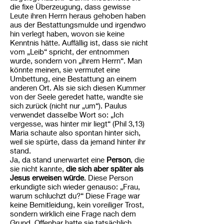
die fixe Überzeugung, dass gewisse
Leute ihren Herrn heraus gehoben haben
aus der Bestattungsmulde und irgendwo
hin verlegt haben, wovon sie keine
Kenntnis hätte. Auffällig ist, dass sie nicht
vom „Leib“ spricht, der entnommen
wurde, sondern von „ihrem Herrn“. Man
könnte meinen, sie vermutet eine
Umbettung, eine Bestattung an einem
anderen Ort. Als sie sich diesen Kummer
von der Seele geredet hatte, wandte sie
sich zurück (nicht nur „um“). Paulus
verwendet dasselbe Wort so: „Ich
vergesse, was hinter mir liegt“ (Phil 3,13)
Maria schaute also spontan hinter sich,
weil sie spürte, dass da jemand hinter ihr
stand.
Ja, da stand unerwartet eine
Person
, die
sie nicht kannte,
die sich aber später als
Jesus erweisen würde
. Diese Person
erkundigte sich wieder genauso: „Frau,
warum schluchzt du?“ Diese Frage war
keine Bemitleidung, kein voreiliger Trost,
sondern wirklich eine Frage nach dem
Grund. Offenbar hatte sie tatsächlich