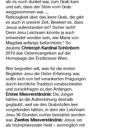
als es noch dunkel war, zum Grab kam
und sah, dass der Stein vom Grab
weggenommen war. ...
Ratlosigkeit über das leere Grab, die gibt
es auch in unserer Zeit. Beweist es, dass
Jesus auferstanden ist? Sicher nicht!
Denn Jesu Leichnam könnte ja auch
entwendet worden sein, wie Maria von
Magdala anfangs befürchtete.“ So
deutete
Christoph Kardinal Schönborn
2019 das Osterevangelium auf der
Homepage der Erzdiözese Wien.
Wer begreifen will, was für die ersten
Begleiter Jesu die Oster-Erfahrung war,
sollte sich von tief verankerten Prägungen
durch kirchliche Tradition verabschieden
und zurückfragen zu den Anfängen.
Erstes Missverständnis:
Die Jünger
hätten an die Auferstehung deshalb
geglaubt, weil sie den Grabstollen leer
vorgefunden hätten, in dem der Leichnam
Jesu 36 Stunden vorher bestattet worden
war.
Zweites Missverständnis:
Jesus sei
als triumphierender Held – womöglich mit