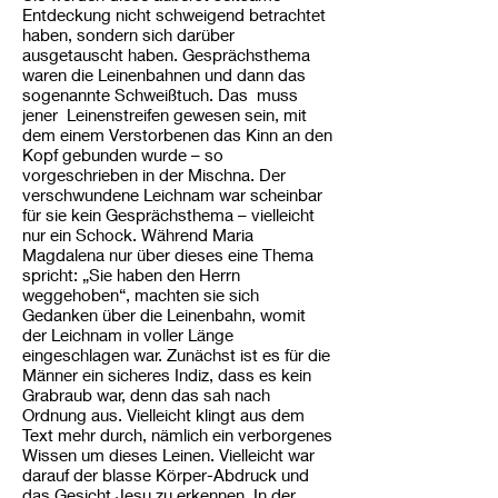
Entdeckung nicht schweigend betrachtet
haben, sondern sich darüber
ausgetauscht haben. Gesprächsthema
waren die Leinenbahnen und dann das
sogenannte Schweißtuch. Das muss
jener Leinenstreifen gewesen sein, mit
dem einem Verstorbenen das Kinn an den
Kopf gebunden wurde – so
vorgeschrieben in der Mischna. Der
verschwundene Leichnam war scheinbar
für sie kein Gesprächsthema – vielleicht
nur ein Schock. Während Maria
Magdalena nur über dieses eine Thema
spricht: „Sie haben den Herrn
weggehoben“, machten sie sich
Gedanken über die Leinenbahn, womit
der Leichnam in voller Länge
eingeschlagen war. Zunächst ist es für die
Männer ein sicheres Indiz, dass es kein
Grabraub war, denn das sah nach
Ordnung aus. Vielleicht klingt aus dem
Text mehr durch, nämlich ein verborgenes
Wissen um dieses Leinen. Vielleicht war
darauf der blasse Körper-Abdruck und
das Gesicht Jesu zu erkennen. In der