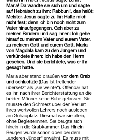
Maria! Da wandte sie sich um und sagte
auf Hebräisch zu ihm: Rabbuni!, das heißt:
Meister. Jesus sagte zu ihr: Halte mich
nicht fest; denn ich bin noch nicht zum
Vater hinaufgegangen. Geh aber zu
meinen Brüdern und sag ihnen: Ich gehe
hinauf zu meinem Vater und eurem Vater,
zu meinem Gott und eurem Gott. Maria
von Magdala kam zu den Jüngern und
verkündete ihnen: Ich habe den Herrn
gesehen. Und sie berichtete, was er ihr
gesagt hatte.
Maria aber stand draußen
vor dem Grab
und schluchzte
(Das ist treffender
übersetzt als „sie weinte“). Offenbar hat
es ihr nach ihrer Berichterstattung an die
beiden Männer keine Ruhe gelassen. Sie
musste den Schmerz über den Verlust
ihres wertvollen Lehrers noch ausleben
am Schauplatz. Diesmal war sie allein,
ohne Begleiterinnen. Sie beugte sich
hinein in die Grabkammer. Das Hinein-
Beugen wurde schon oben bei dem
„anderen Jünger“ erwähnt. Es muss mit