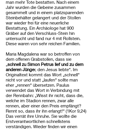
man mehr Tote bestatten. Nach einem
Jahr wurden die Gebeine zusammen
gesammelt und in einem platzsparenden
Steinbehälter gelangert und der Stollen
war wieder frei für eine neuerliche
Bestattung. Ein Archäologe hat 900
Gräber auf den Verschluss-Stein hin
untersucht und fand nur 4 mit Rollstein.
Diese waren von sehr reichen Familien.
Maria Magdalena war so betroffen von
dem offenen Grabstollen, dass sie
„
schnell zu Simon Petrus lief und zu dem
anderen Jünge
r, den Jesus liebte“. Im
Originaltext kommt das Wort „schnell“
nicht vor und statt „laufen“ sollte man
eher „rennen“ übersetzen. Paulus
verwendet das Wort in Verbindung mit
der Rennbahn: „Wisst ihr nicht, dass die,
welche im Stadion rennen, zwar alle
rennen, aber einer den Preis empfängt?
Rennt so, dass ihr ihn erlangt!“ (1Kor 9,24)
Das verrät ihre Unruhe. Sie wollte die
Erstverantwortlichen schnellstens
verständigen. Wieder finden wir einen