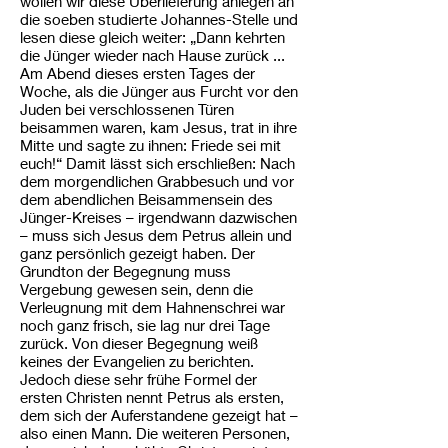
wollen wir diese Überlieferung anlegen an
die soeben studierte Johannes-Stelle und
lesen diese gleich weiter: „Dann kehrten
die Jünger wieder nach Hause zurück ...
Am Abend dieses ersten Tages der
Woche, als die Jünger aus Furcht vor den
Juden bei verschlossenen Türen
beisammen waren, kam Jesus, trat in ihre
Mitte und sagte zu ihnen: Friede sei mit
euch!“ Damit lässt sich erschließen: Nach
dem morgendlichen Grabbesuch und vor
dem abendlichen Beisammensein des
Jünger-Kreises – irgendwann dazwischen
– muss sich Jesus dem Petrus allein und
ganz persönlich gezeigt haben. Der
Grundton der Begegnung muss
Vergebung gewesen sein, denn die
Verleugnung mit dem Hahnenschrei war
noch ganz frisch, sie lag nur drei Tage
zurück. Von dieser Begegnung weiß
keines der Evangelien zu berichten.
Jedoch diese sehr frühe Formel der
ersten Christen nennt Petrus als ersten,
dem sich der Auferstandene gezeigt hat –
also einen Mann. Die weiteren Personen,