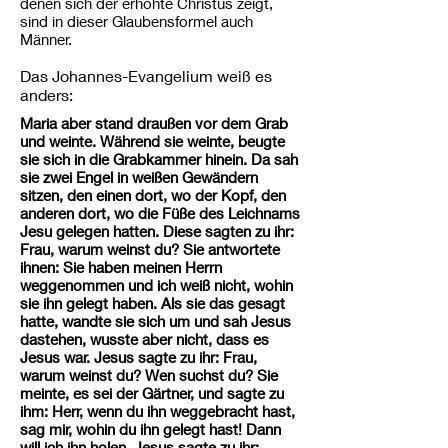
denen sich der erhöhte Christus zeigt,
sind in dieser Glaubensformel auch
Männer.
Das Johannes-Evangelium weiß es
anders:
Maria aber stand draußen vor dem Grab
und weinte. Während sie weinte, beugte
sie sich in die Grabkammer hinein. Da sah
sie zwei Engel in weißen Gewändern
sitzen, den einen dort, wo der Kopf, den
anderen dort, wo die Füße des Leichnams
Jesu gelegen hatten. Diese sagten zu ihr:
Frau, warum weinst du? Sie antwortete
ihnen: Sie haben meinen Herrn
weggenommen und ich weiß nicht, wohin
sie ihn gelegt haben. Als sie das gesagt
hatte, wandte sie sich um und sah Jesus
dastehen, wusste aber nicht, dass es
Jesus war. Jesus sagte zu ihr: Frau,
warum weinst du? Wen suchst du? Sie
meinte, es sei der Gärtner, und sagte zu
ihm: Herr, wenn du ihn weggebracht hast,
sag mir, wohin du ihn gelegt hast! Dann
will ich ihn holen. Jesus sagte zu ihr: