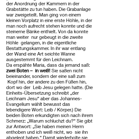
der Anordnung der Kammern in der
Grabstätte zu tun haben. Die Grabanlage
war zweigeteilt. Man ging von einem
kleinen Vorplatz in eine erste Höhle, in der
man noch aufrecht stehen konnte und die
steinerne Bänke enthielt. Von da konnte
man weiter nur gebeugt in die zweite
Höhle gelangen, in die eigentliche
Bestattungskammer. In ihr war entlang
der Wand eine Art seichte Wanne
ausgestemmt für den Leichnam.
Da erspähte Maria, dass da jemand saß:
zwei Boten – in weiß!
Sie saßen nicht
beieinander, sondern der eine saß zum
Kopf hin, der andere zu den Füßen hin,
dort wo der Leib Jesu gelegen hatte. (Die
Einheits-Übersetzung schreibt „der
Leichnam Jesu“ aber das Johannes-
Evangelium wählt bewusst das
lebendigere Wort: Leib / Körper.) Die
beiden Boten erkundigten sich nach ihrem
Schmerz: „Warum schluchzt du?“ Sie gibt
zur Antwort: „Sie haben meinen Herrn
enthoben und ich weiß nicht, wo sie ihn
abgelegt haben.“ Damit wiederholte sie