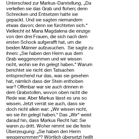
Unterschied zur Markus-Darstellung. „Da
verließen sie das Grab und flohen; denn
Schrecken und Entsetzen hatte sie
gepackt. Und sie sagten niemandem
etwas davon; denn sie fürchteten sich.“
Vielleicht ist Maria Magdalena die einzige
von den drei Frauen, die sich nach dem
ersten Schock aufgerafft hat, um die
beiden Männer aufzusuchen. Sie sagte zu
ihnen: „Sie haben den Herrn aus dem
Grab weggenommen und wir wissen
nicht, wohin sie ihn gelegt haben.“ Warum
berichtet sie nicht den Tatsachen
entsprechend nur das, was sie gesehen
hat, nämlich dass der Stein enthoben
war? Offenbar war sie auch drinnen in
dem Grabstollen, wovon oben nicht die
Rede war. Aber Markus lässt es uns so
wissen. Jetzt verrät sie auch, dass sie
doch nicht allein war: „Wir wissen nicht,
wo sie ihn gelegt haben.“ Das „Wir“ weist
darauf hin, dass Markus Recht hat: Sie
waren zu dritt. Woher nimmt sie die feste
Überzeugung: „Sie haben den Herrn
weggenommen“? Wörtlich übersetzt heißt