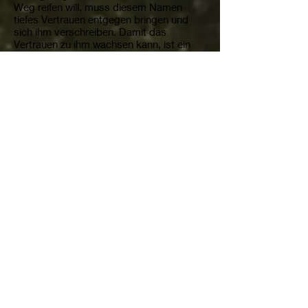
Weg reifen will, muss diesem Namen
tiefes Vertrauen entgegen bringen und
sich ihm verschreiben. Damit das
Vertrauen zu ihm wachsen kann, ist ein
Zweites nötig: Sich die Erzählungen
regelmäßig veranschaulichen, die mit
diesem Namen verknüpft sind: „Ihn
schauen“. Dafür gibt das ganze folgende
Johannes-Evangelium Hilfestellung: Es
enthält Schilderungen, was sich um
diesen Jesus Christus getan hat. Der
Name "Jesus" und die Geschichten um
ihn waren der wirkungsvolle Antrieb für
die frühen Christen. Das wird es auch
sein, was der heutigen Kirche die Kraft
geben wird, die Zukunft zu bestehen. "Im
Anfang war das Wort". Das Wort, das er
selber ist, und das Wort, das sein Wirken
beschreibt, beides bleibt der Ursprung,
der Anfang, der Brunnen, aus dem wir
schöpfen, gerade wenn wir in einer Zeit
des Wandels stehen.
Impressum