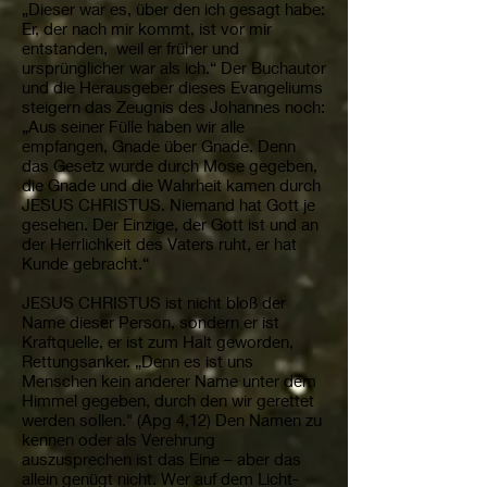
„Dieser war es, über den ich gesagt habe:
Er, der nach mir kommt, ist vor mir
entstanden, weil er früher und
ursprünglicher war als ich.“ Der Buchautor
und die Herausgeber dieses Evangeliums
steigern das Zeugnis des Johannes noch:
„Aus seiner Fülle haben wir alle
empfangen, Gnade über Gnade. Denn
das Gesetz wurde durch Mose gegeben,
die Gnade und die Wahrheit kamen durch
JESUS CHRISTUS. Niemand hat Gott je
gesehen. Der Einzige, der Gott ist und an
der Herrlichkeit des Vaters ruht, er hat
Kunde gebracht.“
JESUS CHRISTUS ist nicht bloß der
Name dieser Person, sondern er ist
Kraftquelle, er ist zum Halt geworden,
Rettungsanker. „Denn es ist uns
Menschen kein anderer Name unter dem
Himmel gegeben, durch den wir gerettet
werden sollen." (Apg 4,12) Den Namen zu
kennen oder als Verehrung
auszusprechen ist das Eine – aber das
allein genügt nicht. Wer auf dem Licht-