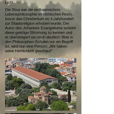
Licht.
Die Stoa war die einflussreichste
Lebensphilosophie im römischen Reich,
bevor das Christentum im 4.Jahrhundert
zur Staatsreligion erhoben wurde. Der
Autor des Johannes-Evangeliums scheint
diese geistige Strömung zu kennen und
er übersteigert sie noch deutlich: Was in
den Philosophen-Schulen nur ein Begriff
ist, wird nun eine Person: „Wir haben
seine Herrlichkeit geschaut“