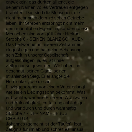
entwickeln: das durften all jene, die
seinem Namen volles Vertrauen entgegen
brachten. Das sind die Menschen, die
nicht mehr nach dem irdischen Getriebe
leben. Ihr Streben entspringt nicht mehr
dem männlichen Eigensinn, sondern diese
Menschen sind von göttlicher Herkunft.
Strophe 6 - SEINEN GLANZ SCHAUEN
Das Leitwort ist in unseren Zeitrahmen
eingestiegen und hat seine Behausung,
sein Zelt in unserer Gesellschaft
aufgeschlagen, ja, es ist unser
Zeitgenosse geworden. Wir haben ihn
geschaut, seinen Glanz, seinen
strahlenden Sieg. Er erlangte die
Herrlichkeit, wie sie ein
Einziggeborener von einem Vater erlangt,
wie sie ein Lieblingssohn bekommt. Was
er brachte, war eine Fülle von Wohlwollen
und Aufrichtigkeit. Es tat unglaublich gut
und war durch und durch wahrhaftig.
Strophe 7 - DER NAME JESUS
CHRISTUS
Johannes (gemeint ist der Täufer) legt
Zeugnis für ihn ab und schreit es hinaus: