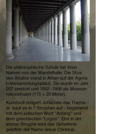
Die philosophische Schule hat ihren
Namen von der Wandelhalle. Die Stoa
des Attalos stand in Athen auf der Agora
(=Versammlungsplatz). Sie wurde im Jahr
267 zerstört und
1952 -1956
als Museum
rekonstruiert (115 × 20 Meter).
Kunstvoll steigert Johannes das Thema –
er baut es in 7 Strophen auf – beginnend
mit dem jüdischen Wort "Anfang" und
dem griechischen "Logos". Erst in der
letzten Strophe wird das Geheimnis
gelüftet: der Name Jesus Christus.