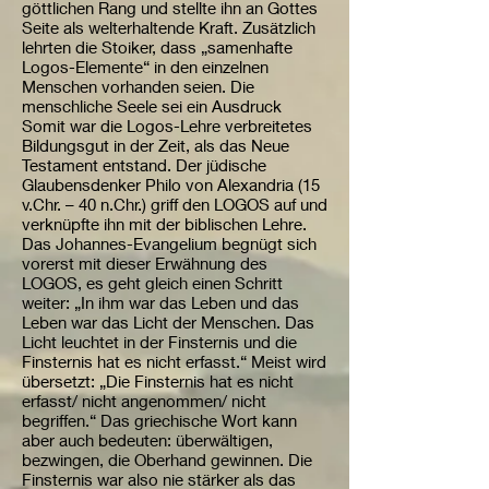
göttlichen Rang und stellte ihn an Gottes
Seite als welterhaltende Kraft. Zusätzlich
lehrten die Stoiker, dass „samenhafte
Logos-Elemente“ in den einzelnen
Menschen vorhanden seien. Die
menschliche Seele sei ein Ausdruck
Somit war die Logos-Lehre verbreitetes
Bildungsgut in der Zeit, als das Neue
Testament entstand. Der jüdische
Glaubensdenker Philo von Alexandria (15
v.Chr. – 40 n.Chr.) griff den LOGOS auf und
verknüpfte ihn mit der biblischen Lehre.
Das Johannes-Evangelium begnügt sich
vorerst mit dieser Erwähnung des
LOGOS, es geht gleich einen Schritt
weiter: „In ihm war das Leben und das
Leben war das Licht der Menschen. Das
Licht leuchtet in der Finsternis und die
Finsternis hat es nicht erfasst.“ Meist wird
übersetzt: „Die Finsternis hat es nicht
erfasst/ nicht angenommen/ nicht
begriffen.“ Das griechische Wort kann
aber auch bedeuten: überwältigen,
bezwingen, die Oberhand gewinnen. Die
Finsternis war also nie stärker als das