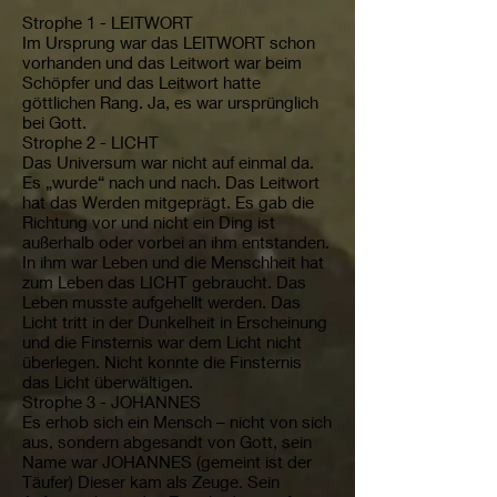
Strophe 1 - LEITWORT
Im Ursprung war das LEITWORT schon
vorhanden und das Leitwort war beim
Schöpfer und das Leitwort hatte
göttlichen Rang. Ja, es war ursprünglich
bei Gott.
Strophe 2 - LICHT
Das Universum war nicht auf einmal da.
Es „wurde“ nach und nach. Das Leitwort
hat das Werden mitgeprägt. Es gab die
Richtung vor und nicht ein Ding ist
außerhalb oder vorbei an ihm entstanden.
In ihm war Leben und die Menschheit hat
zum Leben das LICHT gebraucht. Das
Leben musste aufgehellt werden. Das
Licht tritt in der Dunkelheit in Erscheinung
und die Finsternis war dem Licht nicht
überlegen. Nicht konnte die Finsternis
das Licht überwältigen.
Strophe 3 - JOHANNES
Es erhob sich ein Mensch – nicht von sich
aus, sondern abgesandt von Gott, sein
Name war JOHANNES (gemeint ist der
Täufer) Dieser kam als Zeuge. Sein