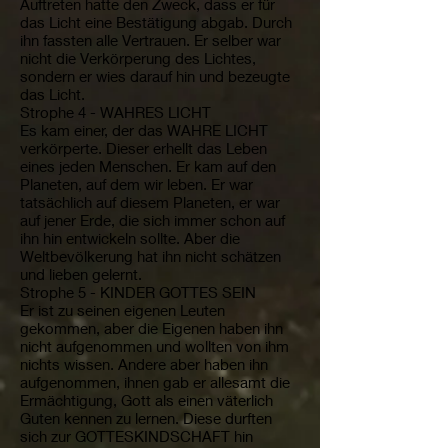
Auftreten hatte den Zweck, dass er für
das Licht eine Bestätigung abgab. Durch
ihn fassten alle Vertrauen. Er selber war
nicht die Verkörperung des Lichtes,
sondern er wies darauf hin und bezeugte
das Licht.
Strophe 4 - WAHRES LICHT
Es kam einer, der das WAHRE LICHT
verkörperte. Dieser erhellt das Leben
eines jeden Menschen. Er kam auf den
Planeten, auf dem wir leben. Er war
tatsächlich auf diesem Planeten, er war
auf jener Erde, die sich immer schon auf
ihn hin entwickeln sollte. Aber die
Weltbevölkerung hat ihn nicht schätzen
und lieben gelernt.
Strophe 5 - KINDER GOTTES SEIN
Er ist zu seinen eigenen Leuten
gekommen, aber die Eigenen haben ihn
nicht aufgenommen und wollten von ihm
nichts wissen. Andere aber haben ihn
aufgenommen, ihnen gab er allesamt die
Ermächtigung, Gott als einen väterlich
Guten kennen zu lernen. Diese durften
sich zur GOTTESKINDSCHAFT hin