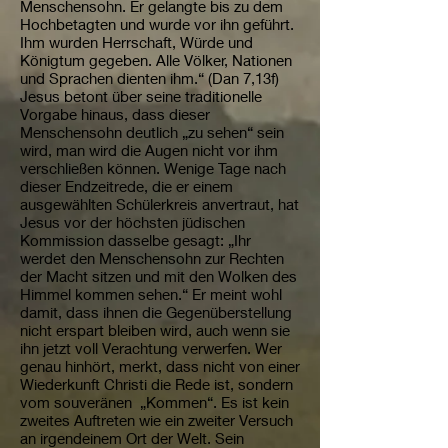
Menschensohn. Er gelangte bis zu dem
Hochbetagten und wurde vor ihn geführt.
Ihm wurden Herrschaft, Würde und
Königtum gegeben. Alle Völker, Nationen
und Sprachen dienten ihm.“ (Dan 7,13f)
Jesus betont über seine traditionelle
Vorgabe hinaus, dass dieser
Menschensohn deutlich „zu sehen“ sein
wird, man wird die Augen nicht vor ihm
verschließen können. Wenige Tage nach
dieser Endzeitrede, die er einem
ausgewählten Schülerkreis anvertraut, hat
Jesus vor der höchsten jüdischen
Kommission dasselbe gesagt: „Ihr
werdet den Menschensohn zur Rechten
der Macht sitzen und mit den Wolken des
Himmel kommen sehen.“ Er meint wohl
damit, dass ihnen die Gegenüberstellung
nicht erspart bleiben wird, auch wenn sie
ihn jetzt voll Verachtung verwerfen. Wer
genau hinhört, merkt, dass nicht von einer
Wiederkunft Christi die Rede ist, sondern
vom souveränen „Kommen“. Es ist kein
zweites Auftreten wie ein zweiter Versuch
an irgendeinem Ort der Welt. Sein