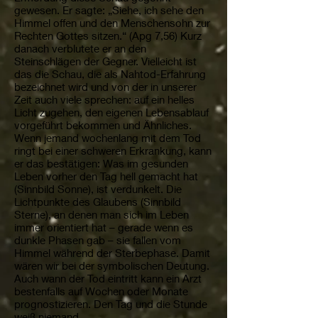
gewesen. Er sagte: „Siehe, ich sehe den
Himmel offen und den Menschensohn zur
Rechten Gottes sitzen.“ (Apg 7,56) Kurz
danach verblutete er an den
Steinschlägen der Gegner. Vielleicht ist
das die Schau, die als Nahtod-Erfahrung
bezeichnet wird und von der in unserer
Zeit auch viele sprechen: auf ein helles
Licht zugehen, den eigenen Lebensablauf
vorgeführt bekommen und Ähnliches.
Wenn jemand wochenlang mit dem Tod
ringt bei einer schweren Erkrankung, kann
er das bestätigen: Was im gesunden
Leben vorher den Tag hell gemacht hat
(Sinnbild Sonne), ist verdunkelt. Die
Lichtpunkte des Glaubens (Sinnbild
Sterne), an denen man sich im Leben
immer orientiert hat – gerade wenn es
dunkle Phasen gab – sie fallen vom
Himmel während der Sterbephase. Damit
wären wir bei der symbolischen Deutung.
Auch wann der Tod eintritt kann ein Arzt
bestenfalls auf Wochen oder Monate
prognostizieren. Den Tag und die Stunde
weiß niemand.