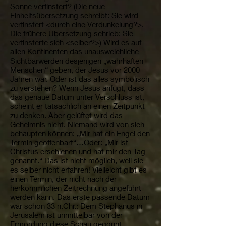
Sonne verfinstert? (Die neue
Einheitsübersetzung schreibt: Sie wird
verfinstert <durch eine Verdunkelung?>.
Die frühere Übersetzung schrieb: Sie
verfinsterte sich <selber?>) Wird es auf
allen Kontinenten das unausweichliche
Sichtbarwerden desjenigen „wahrhaften
Menschen“ geben, der Jesus vor 2000
Jahren war. Oder ist das alles symbolisch
zu verstehen? Wenn Jesus anfügt, dass
das genaue Datum unter Verschluss ist,
scheint er tatsächlich an einen Zeitpunkt
zu denken. Aber gelüftet wird das
Geheimnis nicht. Niemand wird von sich
behaupten können: „Mir hat ein Engel den
Termin geoffenbart“…Oder: „Mir ist
Christus erschienen und hat mir den Tag
genannt.“ Das ist nicht möglich, weil sie
es selber nicht erfahren! Vielleicht gibt es
einen Termin, der nicht nach der
herkömmlichen Zeitrechnung angeführt
werden kann. Das erste passende Datum
war schon 33 n.Chr.: Dem Stephanus in
Jerusalem ist unmittelbar von der
Ermordung diese Schau gegönnt