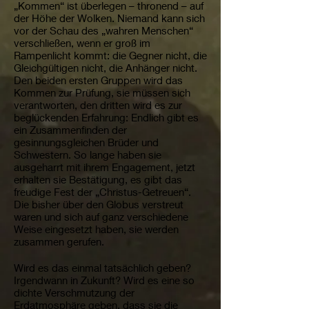
„Kommen“ ist überlegen – thronend – auf
der Höhe der Wolken. Niemand kann sich
vor der Schau des „wahren Menschen“
verschließen, wenn er groß im
Rampenlicht kommt: die Gegner nicht, die
Gleichgültigen nicht, die Anhänger nicht.
Den beiden ersten Gruppen wird das
Kommen zur Prüfung, sie müssen sich
verantworten, den dritten wird es zur
beglückenden Erfahrung: Endlich gibt es
ein Zusammenfinden der
gesinnungsgleichen Brüder und
Schwestern. So lange haben sie
ausgeharrt mit ihrem Engagement, jetzt
erhalten sie Bestätigung, es gibt das
freudige Fest der „Christus-Getreuen“.
Die bisher über den Globus verstreut
waren und sich auf ganz verschiedene
Weise eingesetzt haben, sie werden
zusammen gerufen.
Wird es das einmal tatsächlich geben?
Irgendwann in Zukunft? Wird es eine so
dichte Verschmutzung der
Erdatmosphäre geben, dass sie die