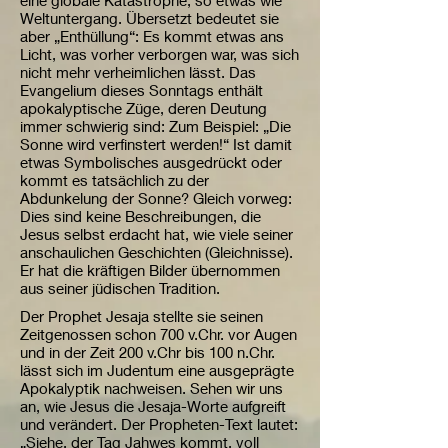
eine globale Katastrophe, so etwas wie
Weltuntergang. Übersetzt bedeutet sie
aber „Enthüllung“: Es kommt etwas ans
Licht, was vorher verborgen war, was sich
nicht mehr verheimlichen lässt. Das
Evangelium dieses Sonntags enthält
apokalyptische Züge, deren Deutung
immer schwierig sind: Zum Beispiel: „Die
Sonne wird verfinstert werden!“ Ist damit
etwas Symbolisches ausgedrückt oder
kommt es tatsächlich zu der
Abdunkelung der Sonne? Gleich vorweg:
Dies sind keine Beschreibungen, die
Jesus selbst erdacht hat, wie viele seiner
anschaulichen Geschichten (Gleichnisse).
Er hat die kräftigen Bilder übernommen
aus seiner jüdischen Tradition.
Der Prophet Jesaja stellte sie seinen
Zeitgenossen schon 700 v.Chr. vor Augen
und in der Zeit 200 v.Chr bis 100 n.Chr.
lässt sich im Judentum eine ausgeprägte
Apokalyptik nachweisen. Sehen wir uns
an, wie Jesus die Jesaja-Worte aufgreift
und verändert. Der Propheten-Text lautet:
„Siehe, der Tag Jahwes kommt, voll