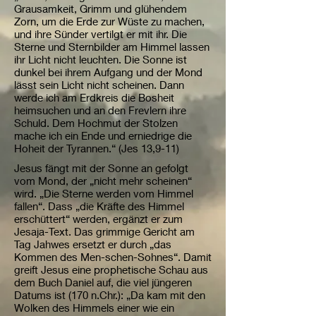
Grausamkeit, Grimm und glühendem
Zorn, um die Erde zur Wüste zu machen,
und ihre Sünder vertilgt er mit ihr. Die
Sterne und Sternbilder am Himmel lassen
ihr Licht nicht leuchten. Die Sonne ist
dunkel bei ihrem Aufgang und der Mond
lässt sein Licht nicht scheinen. Dann
werde ich am Erdkreis die Bosheit
heimsuchen und an den Frevlern ihre
Schuld. Dem Hochmut der Stolzen
mache ich ein Ende und erniedrige die
Hoheit der Tyrannen.“ (Jes 13,9-11)
Jesus fängt mit der Sonne an gefolgt
vom Mond, der „nicht mehr scheinen“
wird. „Die Sterne werden vom Himmel
fallen“. Dass „die Kräfte des Himmel
erschüttert“ werden, ergänzt er zum
Jesaja-Text. Das grimmige Gericht am
Tag Jahwes ersetzt er durch „das
Kommen des Men-schen-Sohnes“. Damit
greift Jesus eine prophetische Schau aus
dem Buch Daniel auf, die viel jüngeren
Datums ist (170 n.Chr.): „Da kam mit den
Wolken des Himmels einer wie ein