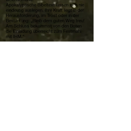
Apokalyptische Bibeltext lassen sich nie
eindeutig auslegen. Ihre Kraft liegt in der
Herausforderung, im Trost oder in der
Bestärkung: „Bleib dem guten Weg treu!
Am Schluss bekommst von den Boten
die Einladung überreicht zum Festmahl
mit IHM.“
Impressum
Mag. Martin Zellinger
Bibeltheologe,
Reiseleiter, wohnhaft am
Lester Hof bei Freistadt
Oberösterreich
Lest 1, 4212 Kefermarkt
e-mail:
m.zellinger@aon.at
Telefon:
+43 (0) 699 11 50
66 45