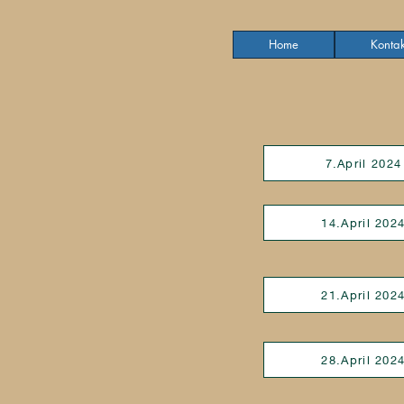
Home
Kontak
7.April 2024
14.April 202
21.April 202
28.April 202