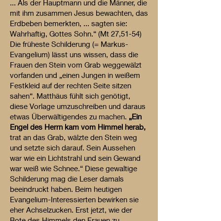
... Als der Hauptmann und die Männer, die
mit ihm zusammen Jesus bewachten, das
Erdbeben bemerkten, ... sagten sie:
Wahrhaftig, Gottes Sohn.“ (Mt 27,51-54)
Die früheste Schilderung (= Markus-
Evangelium) lässt uns wissen, dass die
Frauen den Stein vom Grab weggewälzt
vorfanden und „einen Jungen in weißem
Festkleid auf der rechten Seite sitzen
sahen“. Matthäus fühlt sich genötigt,
diese Vorlage umzuschreiben und daraus
etwas Überwältigendes zu machen.
„Ein
Engel des Herrn kam vom Himmel herab,
trat an das Grab, wälzte den Stein weg
und setzte sich darauf. Sein Aussehen
war wie ein Lichtstrahl und sein Gewand
war weiß wie Schnee.“ Diese gewaltige
Schilderung mag die Leser damals
beeindruckt haben. Beim heutigen
Evangelium-Interessierten bewirken sie
eher Achselzucken. Erst jetzt, wie der
Bote des Himmels den Frauen zu