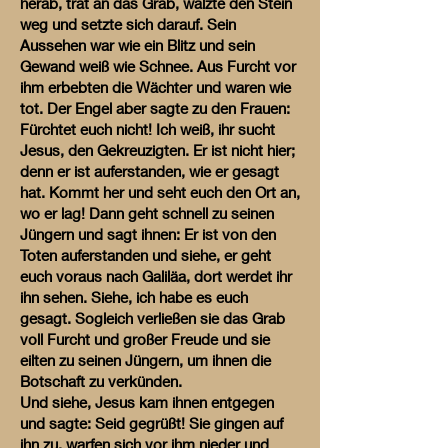
herab, trat an das Grab, wälzte den Stein
weg und setzte sich darauf. Sein
Aussehen war wie ein Blitz und sein
Gewand weiß wie Schnee. Aus Furcht vor
ihm erbebten die Wächter und waren wie
tot. Der Engel aber sagte zu den Frauen:
Fürchtet euch nicht! Ich weiß, ihr sucht
Jesus, den Gekreuzigten. Er ist nicht hier;
denn er ist auferstanden, wie er gesagt
hat. Kommt her und seht euch den Ort an,
wo er lag! Dann geht schnell zu seinen
Jüngern und sagt ihnen: Er ist von den
Toten auferstanden und siehe, er geht
euch voraus nach Galiläa, dort werdet ihr
ihn sehen. Siehe, ich habe es euch
gesagt. Sogleich verließen sie das Grab
voll Furcht und großer Freude und sie
eilten zu seinen Jüngern, um ihnen die
Botschaft zu verkünden.
Und siehe, Jesus kam ihnen entgegen
und sagte: Seid gegrüßt! Sie gingen auf
ihn zu, warfen sich vor ihm nieder und