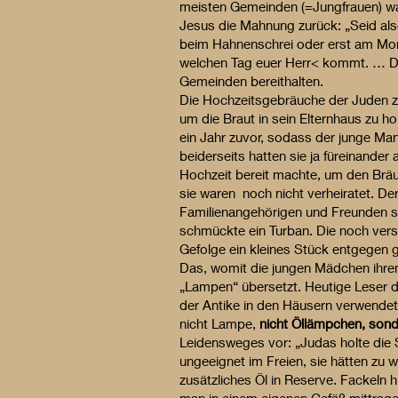
meisten Gemeinden (=Jungfrauen) war
Jesus die Mahnung zurück: „Seid al
beim Hahnenschrei oder erst am Morg
welchen Tag euer Herr< kommt. … Dar
Gemeinden bereithalten.
Die Hochzeitsgebräuche der Juden zu
um die Braut in sein Elternhaus zu ho
ein Jahr zuvor, sodass der junge Man
beiderseits hatten sie ja füreinand
Hochzeit bereit machte, um den Bräu
sie waren noch nicht verheiratet. D
Familienangehörigen und Freunden si
schmückte ein Turban. Die noch vers
Gefolge ein kleines Stück entgegen 
Das, womit die jungen Mädchen ihre
„Lampen“ übersetzt. Heutige Leser d
der Antike in den Häusern verwende
nicht Lampe,
nicht Öllämpchen, sond
Leidensweges vor: „Judas holte die 
ungeeignet im Freien, sie hätten zu
zusätzliches Öl in Reserve. Fackeln