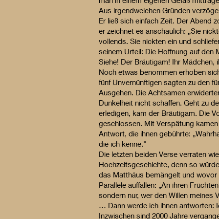
man in einem eigenen Gefäß mittragen
Aus irgendwelchen Gründen verzöger
Er ließ sich einfach Zeit. Der Abend 
er zeichnet es anschaulich: „Sie nickt
vollends. Sie nickten ein und schlie
seinem Urteil: Die Hoffnung auf den M
Siehe! Der Bräutigam! Ihr Mädchen, i
Noch etwas benommen erhoben sich d
fünf Unvernünftigen sagten zu den f
Ausgehen. Die Achtsamen erwiderten 
Dunkelheit nicht schaffen. Geht zu 
erledigen, kam der Bräutigam. Die Vo
geschlossen. Mit Verspätung kamen au
Antwort, die ihnen gebührte: „Wahrhaf
die ich kenne."
Die letzten beiden Verse verraten wie
Hochzeitsgeschichte, denn so würde
das Matthäus bemängelt und wovor er
Parallele auffallen: „An ihren Frücht
sondern nur, wer den Willen meines Va
… Dann werde ich ihnen antworten: I
Inzwischen sind 2000 Jahre vergang