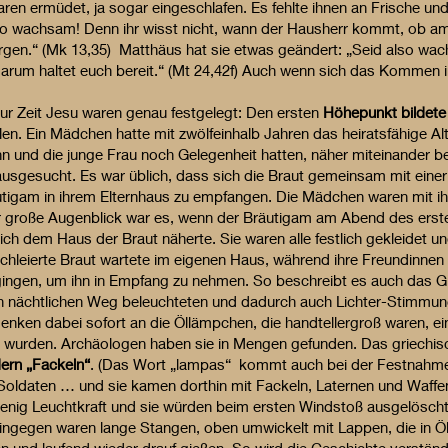
en ermüdet, ja sogar eingeschlafen. Es fehlte ihnen an Frische un
so wachsam! Denn ihr wisst nicht, wann der Hausherr kommt, ob a
en.“ (Mk 13,35) Matthäus hat sie etwas geändert: „Seid also wach
um haltet euch bereit.“ (Mt 24,42f) Auch wenn sich das Kommen in 
r Zeit Jesu waren genau festgelegt: Den ersten
Höhepunkt bildet
len. Ein Mädchen hatte mit zwölfeinhalb Jahren das heiratsfähige Alt
n und die junge Frau noch Gelegenheit hatten, näher miteinander b
er ausgesucht. Es war üblich, dass sich die Braut gemeinsam mit ei
tigam in ihrem Elternhaus zu empfangen. Die Mädchen waren mit ih
er große Augenblick war es, wenn der Bräutigam am Abend des erst
ch dem Haus der Braut näherte. Sie waren alle festlich gekleidet 
chleierte Braut wartete im eigenen Haus, während ihre Freundinn
gingen, um ihn in Empfang zu nehmen. So beschreibt es auch das Gl
n nächtlichen Weg beleuchteten und dadurch auch Lichter-Stimmung
enken dabei sofort an die Öllämpchen, die handtellergroß waren, ei
t wurden. Archäologen haben sie in Mengen gefunden. Das griechi
ern „Fackeln“
. (Das Wort „lampas“ kommt auch bei der Festnahm
Soldaten … und sie kamen dorthin mit Fackeln, Laternen und Waffe
 wenig Leuchtkraft und sie würden beim ersten Windstoß ausgelösch
 hingegen waren lange Stangen, oben umwickelt mit Lappen, die in Ö