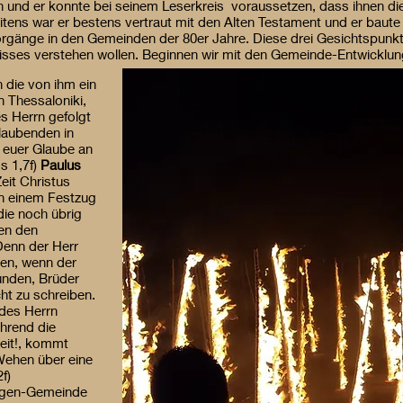
n und er konnte bei seinem Leserkreis voraussetzen, dass ihnen di
ens war er bestens vertraut mit den Alten Testament und er baute e
rgänge in den Gemeinden der 80er Jahre. Diese drei Gesichtspunkt
isses verstehen wollen. Beginnen wir mit den Gemeinde-Entwicklun
h die von ihm ein
 Thessaloniki,
s Herrn gefolgt
Glaubenden in
 euer Glaube an
s 1,7f)
Paulus
eit Christus
n einem Festzug
die noch übrig
den den
Denn der Herr
en, wenn der
unden, Brüder
ht zu schreiben.
 des Herrn
hrend die
eit!, kommt
 Wehen über eine
f)
orgen-Gemeinde