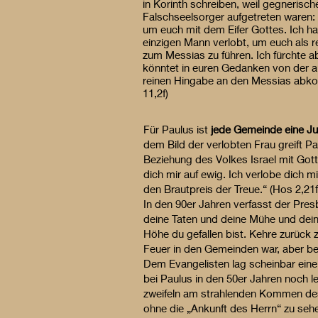
in Korinth schreiben, weil gegnerisch
Falschseelsorger aufgetreten waren: 
um euch mit dem Eifer Gottes. Ich 
einzigen Mann verlobt, um euch als r
zum Messias zu führen. Ich fürchte a
könntet in euren Gedanken von der a
reinen Hingabe an den Messias abk
11,2f)
Für Paulus ist
jede Gemeinde eine Ju
dem Bild der verlobten Frau greift 
Beziehung des Volkes Israel mit Gott 
dich mir auf ewig. Ich verlobe dich 
den Brautpreis der Treue.“ (Hos 2,21f
In den 90er Jahren verfasst der Pres
deine Taten und deine Mühe und dein
Höhe du gefallen bist. Kehre zurück z
Feuer in den Gemeinden war, aber bei
Dem Evangelisten lag scheinbar eine
bei Paulus in den 50er Jahren noch 
zweifeln am strahlenden Kommen des
ohne die „Ankunft des Herrn“ zu s