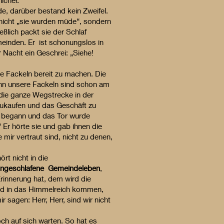
icher.
 darüber bestand kein Zweifel.
t nicht „sie wurden müde“, sondern
eßlich packt sie der Schlaf
emeinden. Er ist schonungslos in
r Nacht ein Geschrei: „Siehe!
 Fackeln bereit zu machen. Die
enn unsere Fackeln sind schon am
die ganze Wegstrecke in der
zukaufen und das Geschäft zu
it begann und das Tor wurde
 Er hörte sie und gab ihnen die
 mir vertraut sind, nicht zu denen,
rt nicht in die
ingeschlafene Gemeindeleben
,
rinnerung hat, dem wird die
 wird in das Himmelreich kommen,
 sagen: Herr, Herr, sind wir nicht
h auf sich warten. So hat es