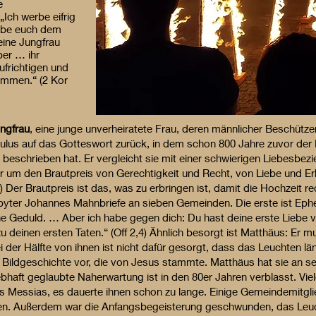
e
„Ich werbe eifrig
habe euch dem
eine Jungfrau
ber … ihr
ufrichtigen und
ommen.“ (2 Kor
ngfrau
, eine junge unverheiratete Frau, deren männlicher Beschütze
Paulus auf das Gotteswort zurück, in dem schon 800 Jahre zuvor der
beschrieben hat. Er vergleicht sie mit einer schwierigen Liebesbezi
mir um den Brautpreis von Gerechtigkeit und Recht, von Liebe und E
) Der Brautpreis ist das, was zu erbringen ist, damit die Hochzeit re
byter Johannes Mahnbriefe an sieben Gemeinden. Die erste ist Ephes
e Geduld. … Aber ich habe gegen dich: Du hast deine erste Liebe 
u deinen ersten Taten.“ (Off 2,4) Ähnlich besorgt ist Matthäus: Er 
 der Hälfte von ihnen ist nicht dafür gesorgt, dass das Leuchten län
 Bildgeschichte vor, die von Jesus stammte. Matthäus hat sie an s
lebhaft geglaubte Naherwartung ist in den 80er Jahren verblasst. V
 Messias, es dauerte ihnen schon zu lange. Einige Gemeindemitgli
ehen. Außerdem war die Anfangsbegeisterung geschwunden, das Le