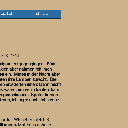
etschek
Aktuelles
s
us 25,1-13
utigam entgegengingen. Fünf
lugen aber nahmen mit ihren
n ein. Mitten in der Nacht aber
hten ihre Lampen zurecht. Die
n erwiderten ihnen: Dann reicht
egs waren, um es zu kaufen, kam
de zugeschlossen. Später kamen
 Amen, ich sage euch: Ich kenne
gelist. Wir heben gleich 3
Öllampen.
Matthäus schrieb