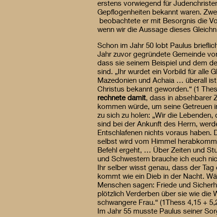
erstens vorwiegend für Judenchriste
Gepflogenheiten bekannt waren. Zweit
beobachtete er mit Besorgnis die Vo
wenn wir die Aussage dieses Gleichn
Schon im Jahr 50 lobt Paulus brieflic
Jahr zuvor gegründete Gemeinde von
dass sie seinem Beispiel und dem de
sind. „Ihr wurdet ein Vorbild für alle 
Mazedonien und Achaia … überall ist
Christus bekannt geworden.“ (1 Thes
rechnete damit
, dass in absehbarer Z
kommen würde, um seine Getreuen i
zu sich zu holen: „Wir die Lebenden, 
sind bei der Ankunft des Herrn, wer
Entschlafenen nichts voraus haben. 
selbst wird vom Himmel herabkomm
Befehl ergeht, … Über Zeiten und St
und Schwestern brauche ich euch nic
Ihr selber wisst genau, dass der Tag
kommt wie ein Dieb in der Nacht. Wä
Menschen sagen: Friede und Sicherh
plötzlich Verderben über sie wie die
schwangere Frau.“ (1Thess 4,15 + 5,2
Im Jahr 55 musste Paulus seiner S