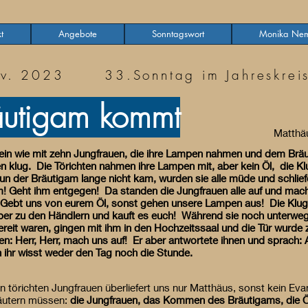
t
Angebote
Sonntagswort
Monika Nem
v. 2023 33.Sonntag im Jahreskrei
räutigam kommt
Matthä
ein wie mit zehn Jungfrauen, die ihre Lampen nahmen und dem Brä
en klug. Die Törichten nahmen ihre Lampen mit, aber kein Öl, die K
n der Bräutigam lange nicht kam, wurden sie alle müde und schliefe
gam! Geht ihm entgegen! Da standen die Jungfrauen alle auf und mac
: Gebt uns von eurem Öl, sonst gehen unsere Lampen aus! Die Kluge
lieber zu den Händlern und kauft es euch! Während sie noch unterw
bereit waren, gingen mit ihm in den Hochzeitssaal und die Tür wur
en: Herr, Herr, mach uns auf! Er aber antwortete ihnen und sprach:
 ihr wisst weder den Tag noch die Stunde.
 törichten Jungfrauen überliefert uns nur Matthäus, sonst kein Evan
läutern müssen:
die Jungfrauen, das Kommen des Bräutigams, die 