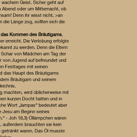
d wachem Geist. Sicher geht auf
m Abend oder um Mitternacht, ob
sam! Denn ihr wisst nicht, >an
die Länge zog, sollten sich die
e das Kommen des Bräutigams
,
er erreicht. Die Verlobung erfolgte
ekannt zu werden. Denn die Eltern
ner Schar von Mädchen am Tag der
r von Jugend auf befreundet und
en Festtages mit seinen
und das Haupt des Bräutigams
en dem Bräutigam und seinem
eichnis.
 machten, wird üblicherweise mit
nen kurzen Docht hatten und in
sche Wort „lampas“ bedeutet aber
e Jesu am Beginn seines
n.“ - Joh 18,3) Öllämpchen wären
t, außerdem brauchten sie kein
l getränkt waren. Das Öl musste