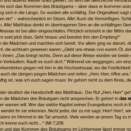
 und laufend wieder drauf gießen. So wird die Geschichte verständl
te sich das Kommen des Bräutigams – aber dass er kommen würde,
zog sich in die Länge. So wurden alle schläfrig. Der Originaltext sag
en ein“ – wahrscheinlich im Sitzen. Alle! Auch die Vernünftigen. Schli
fen. Alle! Matthäus denkt im übertragenen Sinn an die schläfrigen G
essias ist bei allen eingeschlafen. Plötzlich entsteht in der Mitte de
hr seid jetzt dran. Geht hinaus und bereitet ihm den Empfang!“
ie Mädchen und machten sich bereit. Vor allem ging es darum, die
ünf, die achtsam gewesen waren: „Gebt uns etwas von eurem Öl, d
ihnen: „Das bringt nichts. Denn auf diese Weise würden wir beide 
den Verkäufern. Kauft es euch dort.“ Während sie weggingen, um ein
rbereiteten gingen mit ihm in die Hochzeitssaal, wo die Festlichke
ch die übrigen jungen Mädchen und riefen: „Herr, Herr, öffne uns.“
tig ist, was ich euch sagen muss: Ihr gehört nicht zu dem Kreis, die
der deutlich die Handschrift des Matthäus: Der Ruf „Herr, Herr“ gehö
n die Mädchen den Bräutigam nicht ansprechen. Er gehört in
das e
 warnen will. Wer das siebte Kapitel seines Evangeliums noch in E
en werdet ihr sie erkennen. Nicht jeder, der zu mir sagt: Herr! Herr!,
ters im Himmel in die Tat umsetzt. Viele werden an jenem Tag zu mir
ch kenne euch nicht…“ (Mt 7,20f)
en und das Kommen des Bräutigams im Lichtermeer lässt immer noc