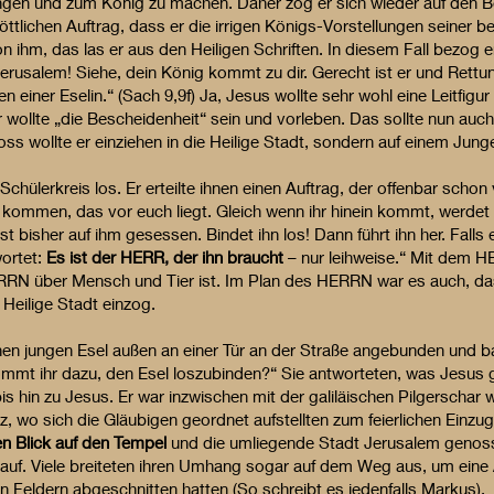
ngen und zum König zu machen. Daher zog er sich wieder auf den Berg
ttlichen Auftrag, dass er die irrigen Königs-Vorstellungen seiner b
n ihm, das las er aus den Heiligen Schriften. In diesem Fall bezog 
Jerusalem! Siehe, dein König kommt zu dir. Gerecht ist er und Rettun
 einer Eselin.“ (Sach 9,9f) Ja, Jesus wollte sehr wohl eine Leitfigur 
wollte „die Bescheidenheit“ sein und vorleben. Das sollte nun auch
ss wollte er einziehen in die Heilige Stadt, sondern auf einem Jung
hülerkreis los. Er erteilte ihnen einen Auftrag, der offenbar schon
u kommen, das vor euch liegt. Gleich wenn ihr hinein kommt, werdet 
t bisher auf ihm gesessen. Bindet ihn los! Dann führt ihn her. Falls
ortet:
Es ist der HERR, der ihn braucht
– nur leihweise.“ Mit dem H
RRN über Mensch und Tier ist. Im Plan des HERRN war es auch, das
 Heilige Stadt einzog.
en jungen Esel außen an einer Tür an der Straße angebunden und ba
mmt ihr dazu, den Esel loszubinden?“ Sie antworteten, was Jesus g
bis hin zu Jesus. Er war inzwischen mit der galiläischen Pilgerscha
, wo sich die Gläubigen geordnet aufstellten zum feierlichen Einzu
en Blick auf den Tempel
und die umliegende Stadt Jerusalem genoss.
inauf. Viele breiteten ihren Umhang sogar auf dem Weg aus, um eine
n Feldern abgeschnitten hatten (So schreibt es jedenfalls Markus).