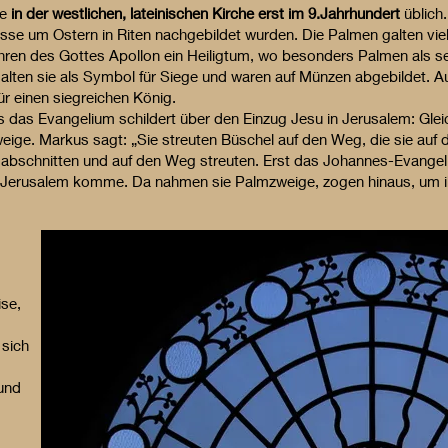
de
in der westlichen, lateinischen Kirche erst im 9.Jahrhundert
üblich.
se um Ostern in Riten nachgebildet wurden. Die Palmen galten vieler
Ehren des Gottes Apollon ein Heiligtum, wo besonders Palmen als 
lten sie als Symbol für Siege und waren auf Münzen abgebildet. Au
ür einen siegreichen König.
s das Evangelium schildert über den Einzug Jesu in Jerusalem: Gle
eige. Markus sagt: „Sie streuten Büschel auf den Weg, die sie auf 
 abschnitten und auf den Weg streuten. Erst das Johannes-Evangel
Jerusalem komme. Da nahmen sie Palmzweige, zogen hinaus, um ih
ise,
 sich
und