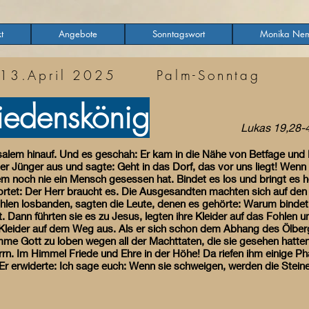
t
Angebote
Sonntagswort
Monika Nem
13.April 2025 Palm-Sonntag
riedenskönig
Lukas 19,28-
alem hinauf. Und es geschah: Er kam in die Nähe von Betfage und 
ner Jünger aus und sagte: Geht in das Dorf, das vor uns liegt! Wenn
em noch nie ein Mensch gesessen hat. Bindet es los und bringt es 
ortet: Der Herr braucht es. Die Ausgesandten machten sich auf den 
ohlen losbanden, sagten die Leute, denen es gehörte: Warum bindet 
. Dann führten sie es zu Jesus, legten ihre Kleider auf das Fohlen 
hre Kleider auf dem Weg aus. Als er sich schon dem Abhang des Ölbe
imme Gott zu loben wegen all der Machttaten, die sie gesehen hatten.
. Im Himmel Friede und Ehre in der Höhe! Da riefen ihm einige Ph
 Er erwiderte: Ich sage euch: Wenn sie schweigen, werden die Steine