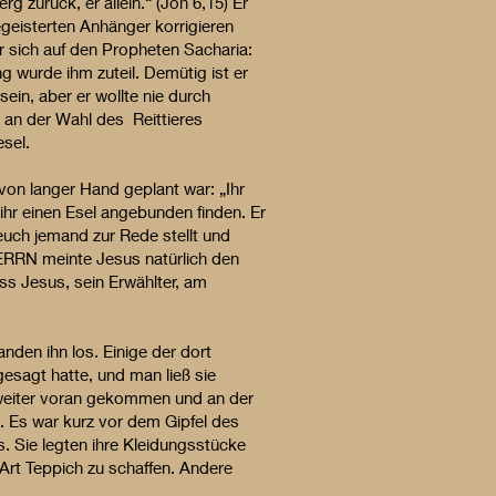
 zurück, er allein.“ (Joh 6,15) Er
egeisterten Anhänger korrigieren
er sich auf den Propheten Sacharia:
g wurde ihm zuteil. Demütig ist er
sein, aber er wollte nie durch
 an der Wahl des Reittieres
esel.
 von langer Hand geplant war: „Ihr
ihr einen Esel angebunden finden. Er
 euch jemand zur Rede stellt und
ERRN meinte Jesus natürlich den
s Jesus, sein Erwählter, am
nden ihn los. Einige der dort
esagt hatte, und man ließ sie
r weiter voran gekommen und an der
g. Es war kurz vor dem Gipfel des
 Sie legten ihre Kleidungsstücke
 Art Teppich zu schaffen. Andere