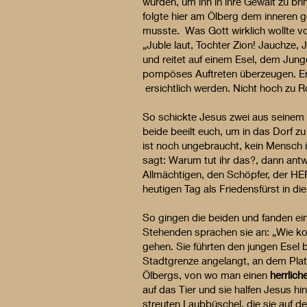
würden, um ihn in ihre Gewalt zu bri
folgte hier am Ölberg dem inneren gö
musste. Was Gott wirklich wollte vo
„Juble laut, Tochter Zion! Jauchze, 
und reitet auf einem Esel, dem Jungen
pompöses Auftreten überzeugen. Er 
ersichtlich werden. Nicht hoch zu Ro
So schickte Jesus zwei aus seinem Sc
beide beeilt euch, um in das Dorf z
ist noch ungebraucht, kein Mensch is
sagt: Warum tut ihr das?, dann antw
Allmächtigen, den Schöpfer, der HE
heutigen Tag als Friedensfürst in die
So gingen die beiden und fanden ein
Stehenden sprachen sie an: „Wie ko
gehen. Sie führten den jungen Esel 
Stadtgrenze angelangt, an dem Platz
Ölbergs, von wo man einen
herrlich
auf das Tier und sie halfen Jesus h
streuten Laubbüschel, die sie auf de