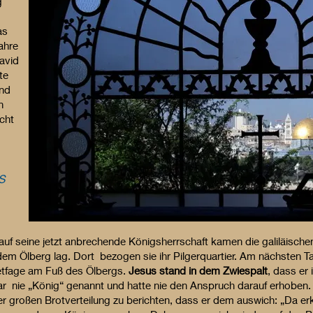
g
as
ahre
avid
te
und
n
cht
S
uf seine jetzt anbrechende Königsherrschaft kamen die galiläischen
 dem Ölberg lag. Dort bezogen sie ihr Pilgerquartier. Am nächsten T
etfage am Fuß des Ölbergs.
Jesus stand in dem Zwiespalt
, dass er
 zwar nie „König“ genannt und hatte nie den Anspruch darauf erhoben
er großen Brotverteilung zu berichten, dass er dem auswich: „Da 