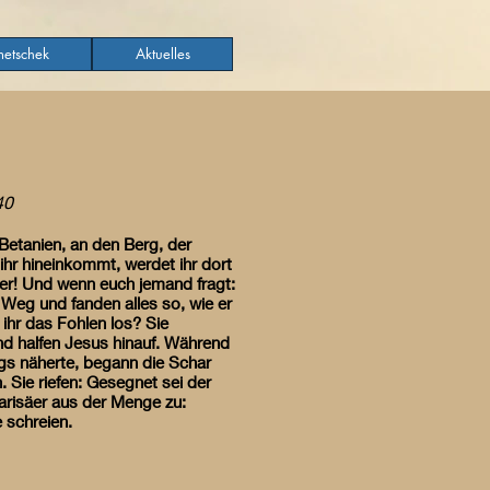
etschek
Aktuelles
40
Betanien, an den Berg, der
 ihr hineinkommt, werdet ihr dort
her! Und wenn euch jemand fragt:
Weg und fanden alles so, wie er
ihr das Fohlen los? Sie
und halfen Jesus hinauf. Während
rgs näherte, begann die Schar
 Sie riefen: Gesegnet sei der
arisäer aus der Menge zu:
 schreien.