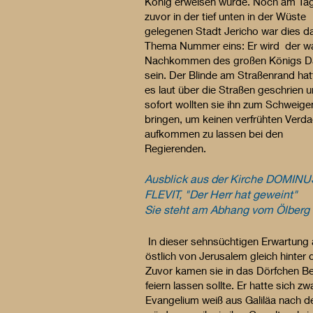
König erweisen würde. Noch am Ta
zuvor in der tief unten in der Wüste
gelegenen Stadt Jericho war dies d
Thema Nummer eins: Er wird der w
Nachkommen des großen Königs D
sein. Der Blinde am Straßenrand hat
es laut über die Straßen geschrien 
sofort wollten sie ihn zum Schweige
bringen, um keinen verfrühten Verda
aufkommen zu lassen bei den
Regierenden.
Ausblick aus der Kirche DOMINU
FLEVIT, "Der Herr hat geweint"
Sie steht am Abhang vom Ölberg
In dieser sehnsüchtigen Erwartung a
östlich von Jerusalem gleich hinter
Zuvor kamen sie in das Dörfchen B
feiern lassen sollte. Er hatte sich
Evangelium weiß aus Galiläa nach d