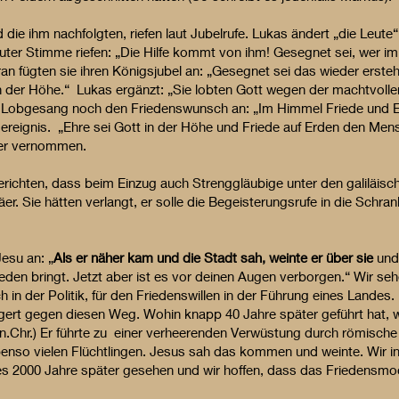
 die ihm nachfolgten, riefen laut Jubelrufe. Lukas ändert „die Leute
lauter Stimme riefen: „Die Hilfe kommt von ihm! Gesegnet sei, wer i
an fügten sie ihren Königsjubel an: „Gesegnet sei das wieder erst
in der Höhe.“ Lukas ergänzt: „Sie lobten Gott wegen der machtvollen
Lobgesang noch den Friedenswunsch an: „Im Himmel Friede und Eh
eignis. „Ehre sei Gott in der Höhe und Friede auf Erden den Mens
er vernommen.
richten, dass beim Einzug auch Strenggläubige unter den galiläisc
äer. Sie hätten verlangt, er solle die Begeisterungsrufe in die Schra
esu an: „
Als er näher kam und die Stadt sah, weinte er über sie
und
eden bringt. Jetzt aber ist es vor deinen Augen verborgen.“ Wir seh
in der Politik, für den Friedenswillen in der Führung eines Landes. 
gert gegen diesen Weg. Wohin knapp 40 Jahre später geführt hat, w
 n.Chr.) Er führte zu einer verheerenden Verwüstung durch römisc
ebenso vielen Flüchtlingen. Jesus sah das kommen und weinte. Wir 
es 2000 Jahre später gesehen und wir hoffen, dass das Friedensmo