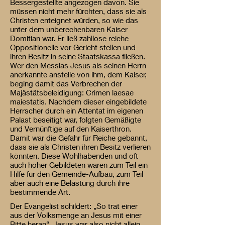
Bessergestellte angezogen davon. Sie
müssen nicht mehr fürchten, dass sie als
Christen enteignet würden, so wie das
unter dem unberechenbaren Kaiser
Domitian war. Er ließ zahllose reiche
Oppositionelle vor Gericht stellen und
ihren Besitz in seine Staatskassa fließen.
Wer den Messias Jesus als seinen Herrn
anerkannte anstelle von ihm, dem Kaiser,
beging damit das Verbrechen der
Majästätsbeleidigung: Crimen laesae
maiestatis. Nachdem dieser eingebildete
Herrscher durch ein Attentat im eigenen
Palast beseitigt war, folgten Gemäßigte
und Vernünftige auf den Kaiserthron.
Damit war die Gefahr für Reiche gebannt,
dass sie als Christen ihren Besitz verlieren
könnten. Diese Wohlhabenden und oft
auch höher Gebildeten waren zum Teil ein
Hilfe für den Gemeinde-Aufbau, zum Teil
aber auch eine Belastung durch ihre
bestimmende Art.
Der Evangelist schildert: „So trat einer
aus der Volksmenge an Jesus mit einer
Bitte heran“. Jesus war also nicht allein,