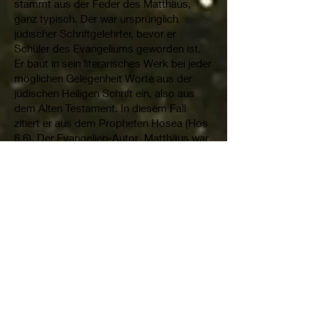
stammt aus der Feder des Matthäus,
ganz typisch. Der war ursprünglich
jüdischer Schriftgelehrter, bevor er
Schüler des Evangeliums geworden ist.
Er baut in sein literarisches Werk bei jeder
möglichen Gelegenheit Worte aus der
jüdischen Heiligen Schrift ein, also aus
dem Alten Testament. In diesem Fall
zitiert er aus dem Propheten Hosea (Hos
6,6), Der Evangelien-Autor Matthäus war
früher theologisch ein Wissender und ist
durch die Jesus-Bewegung zu einem
Lernenden geworden. Von Jesus zu
lernen war immer noch möglich, obwohl
sein Leben schon 50 Jahre zurück lag.
Matthäus schreibt etwa 80 n.Chr. Somit
ist auch der Abstand von 2000 Jahren zu
Jesu Leben kein Hindernis, auf ihn genau
hin zu schauen und hin zu hören. Was
also könnte uns heute die Schilderung
sagen? Berufung erfolgt sehr
unterschiedlich – auf jeden einzelnen