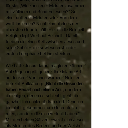
für sie: „Wie kann euer Meister zusammen
mit Zöllnern und Sündern essen?“ So
einer soll euer Meister sein? Von dem
wollt ihr lernen? Nicht einmal eines der
obersten Gebote hält er ein – die Reinheit.
Religion legt Wert auf Reinheit. Damit
trieben sie einen Keil zwischen Jesus und
seine Schüler, die sowieso erst in der
ersten Lernphase bei ihm steckten.
Wie hätte Jesus darauf reagieren können?
Auf Gegenangriff gehen? Ihre infame Art
aufdecken? Vor ihnen warnen? Nein, er
betreibt Aufklärung: „
Nicht die Gesunden
haben Bedarf nach einem Arz
t, sondern
diejenigen, denen es schlecht geht, die
ganzheitlich schlecht dran sind. Denn ich
bin nicht gekommen, um Gerechte zu
rufen, sondern die sich verfehlt haben.“
Mit den beiden Sätzen erweist sich Jesus
als Meister des Redens und der Weisheit: