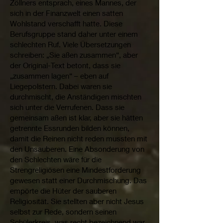
Zöllners entsprach, eines Mannes, der
sich in der Finanzwelt einen satten
Wohlstand verschafft hatte. Diese
Berufsgruppe stand daher unter einem
schlechten Ruf. Viele Übersetzungen
schreiben: „Sie aßen zusammen“, aber
der Original-Text betont, dass sie
„zusammen lagen“ – eben auf
Liegepolstern. Dabei waren sie
durchmischt, die Anständigen mischten
sich unter die Verrufenen. Dass sie
gemeinsam aßen ist klar, aber sie hätten
getrennte Essrunden bilden können,
damit die Reinen nicht reden mussten mit
den Unsauberen. Eine Absonderung von
den Schlechten wäre für die
Strengreligiösen eine Mindestforderung
gewesen statt einer Durchmischung. Das
empörte die Hüter der sauberen
Religiosität. Sie stellten aber nicht Jesus
selbst zur Rede, sondern seinen
Schülerkreis, was recht bezeichnend war