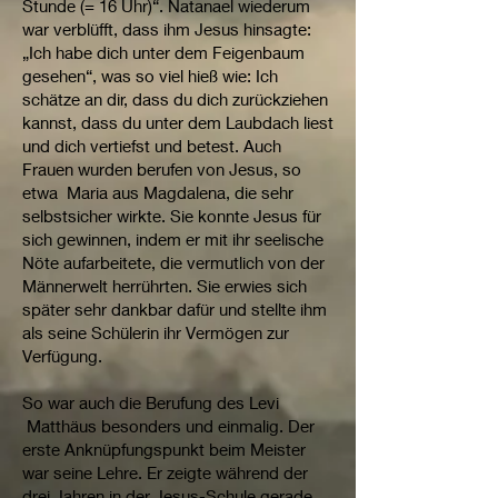
Stunde (= 16 Uhr)“. Natanael wiederum
war verblüfft, dass ihm Jesus hinsagte:
„Ich habe dich unter dem Feigenbaum
gesehen“, was so viel hieß wie: Ich
schätze an dir, dass du dich zurückziehen
kannst, dass du unter dem Laubdach liest
und dich vertiefst und betest. Auch
Frauen wurden berufen von Jesus, so
etwa Maria aus Magdalena, die sehr
selbstsicher wirkte. Sie konnte Jesus für
sich gewinnen, indem er mit ihr seelische
Nöte aufarbeitete, die vermutlich von der
Männerwelt herrührten. Sie erwies sich
später sehr dankbar dafür und stellte ihm
als seine Schülerin ihr Vermögen zur
Verfügung.
So war auch die Berufung des Levi
Matthäus besonders und einmalig. Der
erste Anknüpfungspunkt beim Meister
war seine Lehre. Er zeigte während der
drei Jahren in der Jesus-Schule gerade