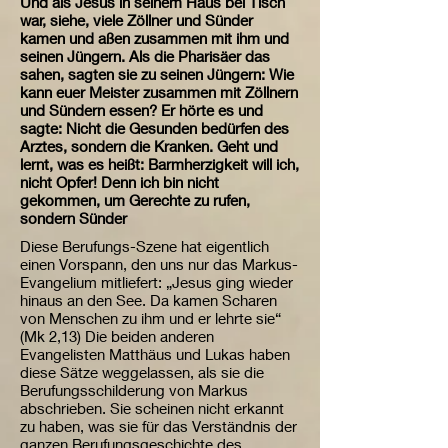
Und als Jesus in seinem Haus bei Tisch
war, siehe, viele Zöllner und Sünder
kamen und aßen zusammen mit ihm und
seinen Jüngern. Als die Pharisäer das
sahen, sagten sie zu seinen Jüngern: Wie
kann euer Meister zusammen mit Zöllnern
und Sündern essen? Er hörte es und
sagte: Nicht die Gesunden bedürfen des
Arztes, sondern die Kranken. Geht und
lernt, was es heißt: Barmherzigkeit will ich,
nicht Opfer! Denn ich bin nicht
gekommen, um Gerechte zu rufen,
sondern Sünder
Diese Berufungs-Szene hat eigentlich
einen Vorspann, den uns nur das Markus-
Evangelium mitliefert: „Jesus ging wieder
hinaus an den See. Da kamen Scharen
von Menschen zu ihm und er lehrte sie“
(Mk 2,13) Die beiden anderen
Evangelisten Matthäus und Lukas haben
diese Sätze weggelassen, als sie die
Berufungsschilderung von Markus
abschrieben. Sie scheinen nicht erkannt
zu haben, was sie für das Verständnis der
ganzen Berufungsgeschichte des