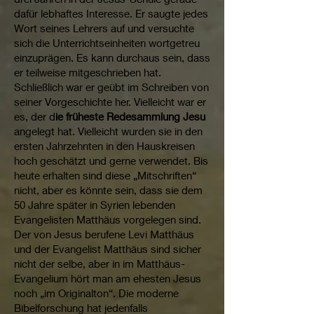
dafür lebhaftes Interesse. Er saugte jedes
Wort seines Lehrers auf und versuchte
sich die Unterrichtseinheiten wortgetreu
einzuprägen. Es kann durchaus sein, dass
er teilweise mitgeschrieben hat.
Schließlich war er geübt im Schreiben von
seiner Vorgeschichte her. Vielleicht war er
es, der d
ie früheste Redesammlung Jesu
angelegt hat. Vielleicht wurden sie in den
ersten Jahrzehnten in den Hauskreisen
hoch geschätzt und gerne verwendet. Bis
heute erhalten sind diese „Mitschriften“
nicht, aber es könnte sein, dass sie dem
50 Jahre später in Syrien lebenden
Evangelisten Matthäus vorgelegen sind.
Der von Jesus berufene Levi Matthäus
und der Evangelist Matthäus sind sicher
nicht der selbe, aber in im Matthäus-
Evangelium hört man am ehesten Jesus
noch „im Originalton“. Die moderne
Bibelforschung hat jedenfalls