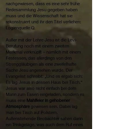
nachgewiesen, dass es eine sehr frühe
Redesammlung Jesu gegeben haben
muss und die Wissenschaft hat sie
rekonstruiert und ihr den Titel verliehen:
Logienquelle Q.
Außer mit der Lehre Jesu ist die Levi-
Berufung noch mit einem zweiten
Merkmal verknüpft – nämlich mit einem
Festessen, das allerdings von den
Strenggläubigen als eine zweifelhafte
Sache Jesu angesehen wurde. Der
Evangelist schreibt: „Und es ergab sich:
Es lag Jesus in dessen Haus bei Tisch.“
Jesus war also nicht einfach bei dem
Mann zum Essen eingeladen, sondern es
muss eine
Mahlfeier in gehobener
Atmosphäre
gewesen sein. Dabei lag
man bei Tisch auf Polstern.
Außenstehende Beobachter sahen darin
ein Trinkgelage, was auch dem Ruf eines