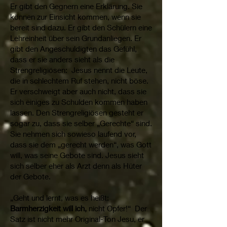
Er gibt den Gegnern eine Erklärung. Sie
können zur Einsicht kommen, wenn sie
bereit sind dazu. Er gibt den Schülern eine
Lehreinheit über sein Grundanliegen. Er
gibt den Angeschuldigten das Gefühl,
dass er sie anders sieht als die
Strengreligiösen: Jesus nennt die Leute,
die in schlechtem Ruf stehen, nicht böse.
Er verschweigt aber auch nicht, dass sie
sich einiges zu Schulden kommen haben
lassen. Den Strengreligiösen gesteht er
sogar zu, dass sie selber „Gerechte“ sind.
Sie nehmen sich sowieso laufend vor,
dass sie dem „gerecht werden“, was Gott
will, was seine Gebote sind. Jesus sieht
sich selber eher als Arzt denn als Hüter
der Gebote.
„Geht und lernt, was es heißt:
Barmherzigkeit will ich,
nicht Opfer!“ Der
Satz ist nicht mehr Original-Ton Jesu, er