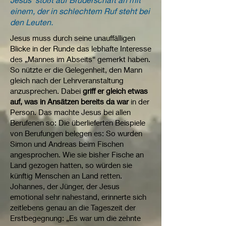
einem, der in schlechtem Ruf steht bei
den Leuten.
Jesus muss durch seine unauffälligen
Blicke in der Runde das lebhafte Interesse
des „Mannes im Abseits“ gemerkt haben.
So nützte er die Gelegenheit, den Mann
gleich nach der Lehrveranstaltung
anzusprechen. Dabei
griff er gleich etwas
auf, was in Ansätzen bereits da war
in der
Person. Das machte Jesus bei allen
Berufenen so: Die überlieferten Beispiele
von Berufungen belegen es: So wurden
Simon und Andreas beim Fischen
angesprochen. Wie sie bisher Fische an
Land gezogen hatten, so würden sie
künftig Menschen an Land retten.
Johannes, der Jünger, der Jesus
emotional sehr nahestand, erinnerte sich
zeitlebens genau an die Tageszeit der
Erstbegegnung: „Es war um die zehnte