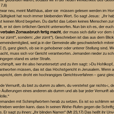
7,6)
zwar neu, meint Matthäus, aber sie müssen gelesen werden im Hori
e Gültigkeit hat noch immer bleibenden Wert. So sagt Jesus: „Ihr ha
rfst keinen Mord begehen. Du darfst das Leben keines Menschen z
t, er ist dem örtlichen Gericht unterworfen. Nun bin ich es, der euch 
 verbalen Zornausbruch fertig macht
, der muss sich dafür vor dem ö
h nur zürnt“, sondern: „der zürnt“). Geschrieben ist das aus dem Bli
emeindemitglied, weil ja in der Gemeinde alle geschwisterlich mit
LE (!), ganz gleich, ob sie in gehobener oder unterer Stellung sind.
acht, muss sich vor Gericht verantworten. Jemanden nieder zu schr
ingegen stand es unter Strafe.
chimpft, wer ihn also heruntersetzt und zu ihm sagt: >Du Hohlkopf,
antworten müssen, das ist das Höchstgericht in Jerusalem. Wenn 
pricht, dem droht ein hochrangiges Gerichtsverfahren – ganz gleic
 jede Vernunft, du bist zu dumm zu allem, du verstehst gar nichts<,
die Äußerungen eines anderen als dumm und als bar jeder Vernunft ab
ölle.“
jemanden mit Schimpfwörtern herab zu setzen. Es ist so schlimm wi
getrieben werden kann. dass In seinen Wehe-Rufen gegen die Schrif
 Er sagt zu ihnen: „Ihr blinden Narren“ (Mt 23,17) Das heißt ihr Un