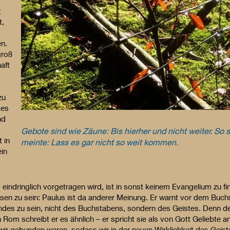
t
t,
n.
groß
aft
zu
 es
nd
Gebote sind wie Zäune: Bis hierher und nicht weiter. So 
 in
meinte: Lass es gar nicht so weit kommen.
ein
ndringlich vorgetragen wird, ist in sonst keinem Evangelium zu fin
en zu sein: Paulus ist da anderer Meinung. Er warnt vor dem Buch
des zu sein, nicht des Buchstabens, sondern des Geistes. Denn de
in Rom schreibt er es ähnlich – er spricht sie als von Gott Geliebte a
 gebunden waren, sodass wir in der neuen Wirklichkeit des Geistes