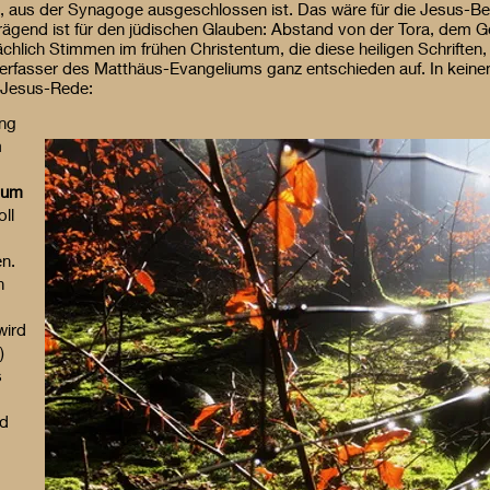
, aus der Synagoge ausgeschlossen ist. Das wäre für die Jesus
gend ist für den jüdischen Glauben: Abstand von der Tora, dem 
chlich Stimmen im frühen Christentum, die diese heiligen Schriften,
er Verfasser des Matthäus-Evangeliums ganz entschieden auf. In kein
r Jesus-Rede:
ung
m
 um
oll
en.
h
wird
)
s
nd