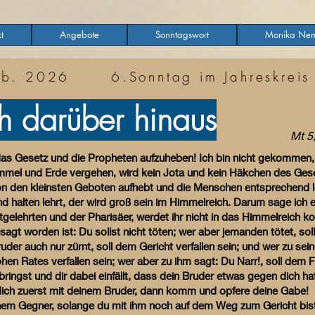
t
Angebote
Sonntagswort
Monika Nem
eb. 2026 6.Sonntag im Jahreskreis
h darüber hinaus
Mt 5
das Gesetz und die Propheten aufzuheben! Ich bin nicht gekommen
immel und Erde vergehen, wird kein Jota und kein Häkchen des Gese
on den kleinsten Geboten aufhebt und die Menschen entsprechend le
und halten lehrt, der wird groß sein im Himmelreich. Darum sage ich
riftgelehrten und der Pharisäer, werdet ihr nicht in das Himmelreich
sagt worden ist: Du sollst nicht töten; wer aber jemanden tötet, soll
uder auch nur zürnt, soll dem Gericht verfallen sein; und wer zu se
 Rates verfallen sein; wer aber zu ihm sagt: Du Narr!, soll dem Feu
ingst und dir dabei einfällt, dass dein Bruder etwas gegen dich ha
dich zuerst mit deinem Bruder, dann komm und opfere deine Gabe!
nem Gegner, solange du mit ihm noch auf dem Weg zum Gericht bist