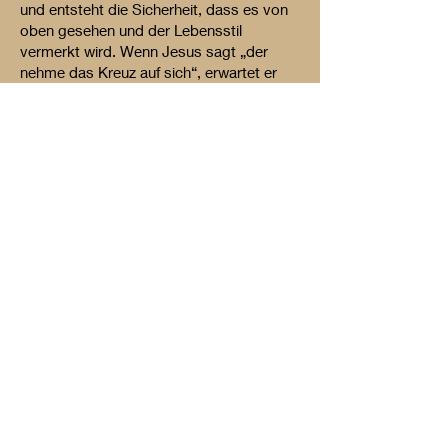
und entsteht die Sicherheit, dass es von
oben gesehen und der Lebensstil
vermerkt wird. Wenn Jesus sagt „der
nehme das Kreuz auf sich“, erwartet er
mehr, nämlich sich verbindlich
verpflichten, vor anderen zur
Überzeugung stehen, sich der „großen
Familie“ zugehörig wissen und an der
„Rettung“ teilhaben und sich beteiligen.
Impressum
Mag. Martin Zellinger
Bibeltheologe,
Reiseleiter, wohnhaft am
Lester Hof bei Freistadt
Oberösterreich
Lest 1, 4212 Kefermarkt
e-mail:
m.zellinger@aon.at