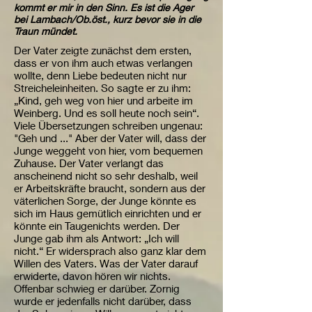
kommt er mir in den Sinn. Es ist die Ager
bei Lambach/Ob.öst., kurz bevor sie in die
Traun mündet.
Der Vater zeigte zunächst dem ersten,
dass er von ihm auch etwas verlangen
wollte, denn Liebe bedeuten nicht nur
Streicheleinheiten. So sagte er zu ihm:
„Kind, geh weg von hier und arbeite im
Weinberg. Und es soll heute noch sein“.
Viele Übersetzungen schreiben ungenau:
"Geh und ..." Aber der Vater will, dass der
Junge weggeht von hier, vom bequemen
Zuhause. Der Vater verlangt das
anscheinend nicht so sehr deshalb, weil
er Arbeitskräfte braucht, sondern aus der
väterlichen Sorge, der Junge könnte es
sich im Haus gemütlich einrichten und er
könnte ein Taugenichts werden. Der
Junge gab ihm als Antwort: „Ich will
nicht.“ Er widersprach also ganz klar dem
Willen des Vaters. Was der Vater darauf
erwiderte, davon hören wir nichts.
Offenbar schwieg er darüber. Zornig
wurde er jedenfalls nicht darüber, dass