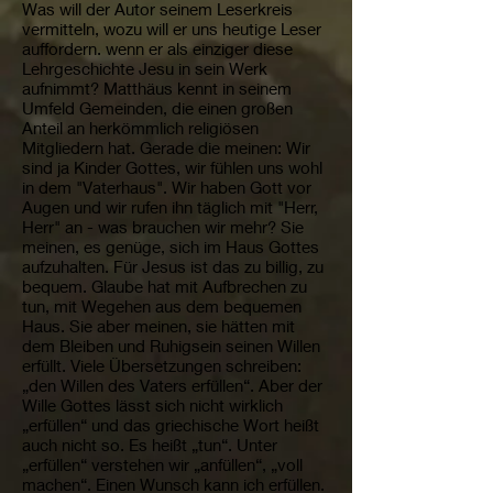
Was will der Autor seinem Leserkreis
vermitteln, wozu will er uns heutige Leser
auffordern. wenn er als einziger diese
Lehrgeschichte Jesu in sein Werk
aufnimmt? Matthäus kennt in seinem
Umfeld Gemeinden, die einen großen
Anteil an herkömmlich religiösen
Mitgliedern hat. Gerade die meinen: Wir
sind ja Kinder Gottes, wir fühlen uns wohl
in dem "Vaterhaus". Wir haben Gott vor
Augen und wir rufen ihn täglich mit "Herr,
Herr" an - was brauchen wir mehr? Sie
meinen, es genüge, sich im Haus Gottes
aufzuhalten. Für Jesus ist das zu billig, zu
bequem. Glaube hat mit Aufbrechen zu
tun, mit Wegehen aus dem bequemen
Haus. Sie aber meinen, sie hätten mit
dem Bleiben und Ruhigsein seinen Willen
erfüllt. Viele Übersetzungen schreiben:
„den Willen des Vaters erfüllen“. Aber der
Wille Gottes lässt sich nicht wirklich
„erfüllen“ und das griechische Wort heißt
auch nicht so. Es heißt „tun“. Unter
„erfüllen“ verstehen wir „anfüllen“, „voll
machen“. Einen Wunsch kann ich erfüllen.