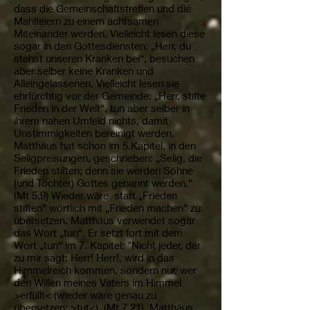
dass die Gemeinschaftstreffen und die
Mahlfeiern zu einem achtsamen
Miteinander werden. Vielleicht lesen diese
sogar in den Gottesdiensten: „Herr, du
stehst unseren Kranken bei“, besuchen
aber selber keine Kranken und
Alleingelassenen. Vielleicht lesen sie
ehrfürchtig vor der Gemeinde: „Herr, stifte
Frieden in der Welt“, tun aber selber in
ihrem nahen Umfeld nichts, damit
Unstimmigkeiten bereinigt werden.
Matthäus hat schon im 5.Kapitel, in den
Seligpreisungen, geschrieben: „Selig, die
Frieden stiften; denn sie werden Söhne
(und Töchter) Gottes genannt werden.“
(Mt 5,9) Wieder wäre statt „Frieden
stiften“ wörtlich mit „Frieden machen“ zu
übersetzen. Matthäus verwendet sogar
das Wort „tun“. Er setzt fort mit dem
Wort „tun“ im 7. Kapitel: "Nicht jeder, der
zu mir sagt: Herr! Herr!, wird in das
Himmelreich kommen, sondern nur, wer
den Willen meines Vaters im Himmel
>erfüllt< (wieder wäre genau zu
übersetzen: >tut<). (Mt 7,21) Matthäus