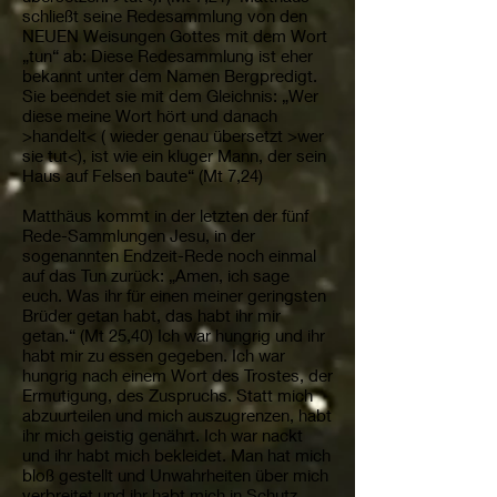
schließt seine Redesammlung von den
NEUEN Weisungen Gottes mit dem Wort
„tun“ ab: Diese Redesammlung ist eher
bekannt unter dem Namen Bergpredigt.
Sie beendet sie mit dem Gleichnis: „Wer
diese meine Wort hört und danach
>handelt< ( wieder genau übersetzt >wer
sie tut<), ist wie ein kluger Mann, der sein
Haus auf Felsen baute“ (Mt 7,24)
Matthäus kommt in der letzten der fünf
Rede-Sammlungen Jesu, in der
sogenannten Endzeit-Rede noch einmal
auf das Tun zurück: „Amen, ich sage
euch. Was ihr für einen meiner geringsten
Brüder getan habt, das habt ihr mir
getan.“ (Mt 25,40) Ich war hungrig und ihr
habt mir zu essen gegeben. Ich war
hungrig nach einem Wort des Trostes, der
Ermutigung, des Zuspruchs. Statt mich
abzuurteilen und mich auszugrenzen, habt
ihr mich geistig genährt. Ich war nackt
und ihr habt mich bekleidet. Man hat mich
bloß gestellt und Unwahrheiten über mich
verbreitet und ihr habt mich in Schutz