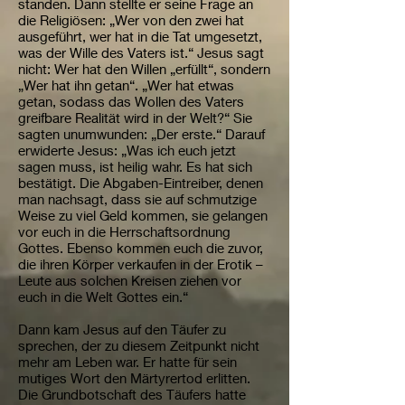
standen. Dann stellte er seine Frage an
die Religiösen: „Wer von den zwei hat
ausgeführt, wer hat in die Tat umgesetzt,
was der Wille des Vaters ist.“ Jesus sagt
nicht: Wer hat den Willen „erfüllt“, sondern
„Wer hat ihn getan“. „Wer hat etwas
getan, sodass das Wollen des Vaters
greifbare Realität wird in der Welt?“ Sie
sagten unumwunden: „Der erste.“ Darauf
erwiderte Jesus: „Was ich euch jetzt
sagen muss, ist heilig wahr. Es hat sich
bestätigt. Die Abgaben-Eintreiber, denen
man nachsagt, dass sie auf schmutzige
Weise zu viel Geld kommen, sie gelangen
vor euch in die Herrschaftsordnung
Gottes. Ebenso kommen euch die zuvor,
die ihren Körper verkaufen in der Erotik –
Leute aus solchen Kreisen ziehen vor
euch in die Welt Gottes ein.“
Dann kam Jesus auf den Täufer zu
sprechen, der zu diesem Zeitpunkt nicht
mehr am Leben war. Er hatte für sein
mutiges Wort den Märtyrertod erlitten.
Die Grundbotschaft des Täufers hatte