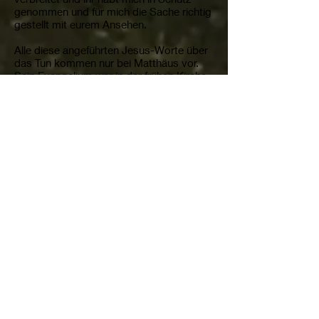
genommen und für mich die Sache richtig
gestellt mit eurem Ansehen.
Alle diese angeführten Jesus-Worte über
das Tun kommen nur bei Matthäus vor.
Sein Evangelium war in der frühen Kirche
das am höchsten angesehene, deshalb
wurde es an erste Stelle gereiht. Möge
gerade dieses Kernthema des Matthäus
zu einem Leitmotiv der jetzigen Kirche im
Umbruch und der künftigen Christen
werden. Es wird das Ansehen der Kirche
enorm steigern, wenn die Welt sieht, dass
sie etwas tut, um Not zu lindern. Schon
Jesus hat interessanterweise nie
ausdrücklich gesagt: „Ich verlange von
euch Taten. Ihr müsst zur Tat schreiten!“
Er war weise und erfahren genug, dass
man gute Taten nicht anordnen kann,
schon gar nicht den Ober-Religiösen.
Eher hat er jene ermutigt, die schon
angefangen haben damit, die sich schon
versucht haben darin. Er
beglückwünschte sie: „Selig, der es tut ...