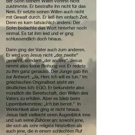
der Sohn seinem Willen vorerst nicht
zustimmte. Er bestrafte ihn nicht für das
Nein. Er setzte seinen Willen auch nicht
mit Gewalt durch. Er ließ ihm einfach Zeit.
Denn es kam tatsächlich anders: Der
Sohn bedachte das Wort hinterher noch
einmal. Es tat ihm leid und er ging
schlussendlich doch hinaus.
Dann ging der Vater auch zum anderen.
Er wird von Jesus nicht „der zweite“
genannt, sondern „der andere“. Jesus
nimmt also keine Reihung vor. Er redete
zu ihm ganz genauso. Der Junge gab ihn
zur Antwort: „Ja, Herr. Ich will es tun.“ Im
griechischen Originaltext steht ein
deutliches Ich: EGO. Er bekundete also
mündlich die Bereitschaft, den Willen des
Vaters zu erfüllen. Aber es blieb beim
Lippenbekenntnis: „Ich bin bereit.“ In
Wirklichkeit aber ging er nicht hinaus.
Jesus hielt vielleicht einen Augenblick inne
und sah seine Zuhörer an: sowohl jene,
die sich als sehr religiös hinstellten als
auch jene, die in einem schlechten Ruf