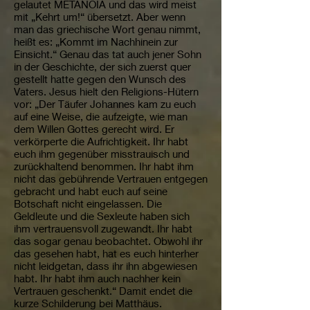
gelautet METANOIA und das wird meist
mit „Kehrt um!“ übersetzt. Aber wenn
man das griechische Wort genau nimmt,
heißt es: „Kommt im Nachhinein zur
Einsicht.“ Genau das tat auch jener Sohn
in der Geschichte, der sich zuerst quer
gestellt hatte gegen den Wunsch des
Vaters. Jesus hielt den Religions-Hütern
vor: „Der Täufer Johannes kam zu euch
auf eine Weise, die aufzeigte, wie man
dem Willen Gottes gerecht wird. Er
verkörperte die Aufrichtigkeit. Ihr habt
euch ihm gegenüber misstrauisch und
zurückhaltend benommen. Ihr habt ihm
nicht das gebührende Vertrauen entgegen
gebracht und habt euch auf seine
Botschaft nicht eingelassen. Die
Geldleute und die Sexleute haben sich
ihm vertrauensvoll zugewandt. Ihr habt
das sogar genau beobachtet. Obwohl ihr
das gesehen habt, hat es euch hinterher
nicht leidgetan, dass ihr ihn abgewiesen
habt. Ihr habt ihm auch nachher kein
Vertrauen geschenkt.“ Damit endet die
kurze Schilderung bei Matthäus.