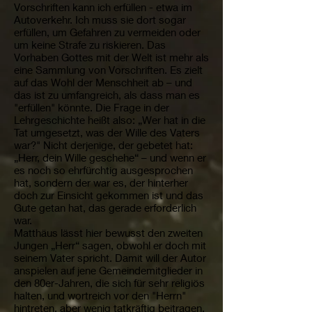
Vorschriften kann ich erfüllen - etwa im
Autoverkehr. Ich muss sie dort sogar
erfüllen, um Gefahren zu vermeiden oder
um keine Strafe zu riskieren. Das
Vorhaben Gottes mit der Welt ist mehr als
eine Sammlung von Vorschriften. Es zielt
auf das Wohl der Menschheit ab – und
das ist zu umfangreich, als dass man es
"erfüllen" könnte. Die Frage in der
Lehrgeschichte heißt also: „Wer hat in die
Tat umgesetzt, was der Wille des Vaters
war?" Nicht derjenige, der gebetet hat:
„Herr, dein Wille geschehe“ – und wenn er
es noch so ehrfürchtig ausgesprochen
hat, sondern der war es, der hinterher
doch zur Einsicht gekommen ist und das
Gute getan hat, das gerade erforderlich
war.
Matthäus lässt hier bewusst den zweiten
Jungen „Herr“ sagen, obwohl er doch mit
seinem Vater spricht. Damit will der Autor
anspielen auf jene Gemeindemitglieder in
den 80er-Jahren, die sich für sehr religiös
halten, und wortreich vor den "Herrn"
hintreten, aber wenig tatkräftig beitragen,