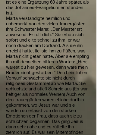
ist es eine Ergänzung 60 Jahre später, als
das Johannes-Evangelium entstanden
ist).
Marta verständigte heimlich und
unbemerkt von den vielen Trauergästen
ihre Schwester Maria: „Der Meister ist
anwesend. Er ruft dich.“ Sie erhob sich
sofort und eilte schnell zu ihm, er war
noch draußen am Dorfrand. Als sie ihn
erreicht hatte, fiel sie ihm zu Füßen, was
Marta nicht getan hatte. Aber sie empfing
ihn mit denselben bitteren Worten: „Herr,
wärest du hier gewesen, dann wäre mein
Bruder nicht gestorben.“ Den heimlichen
Vorwurf schwächte sie nicht durch
religiöses Gestammel ab wie Marta. Sie
schluchzte und stieß Schreie aus (Es war
heftiger als normales Weinen) Auch von
den Trauergästen waren etliche dorthin
gekommen, wo Jesus war und sie
wurden so erfasst von den starken
Emotionen der Frau, dass auch sie zu
schluchzen begannen. Das ging Jesus
dann sehr nahe und es rüttelte ihn
ziemlich auf. Es war sein Mitempfinden