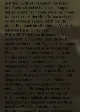
erstrahlt. Gott ist die Liebe“. Sie hoben
den Stein auf und er hob seine Augen
auf. Er blickte nach oben, wie er es immer
tat, wenn er mit der Hilfe Gottes rechnete,
so als würde er sagen: „Jetzt bist du
dran“. Er sprach für alle hörbar: „Vater, dir
gilt mein Dank. (Griechisch:
EUCHARISTO) Denn du hast mir Gehör
geschenkt. Ich wusste, dass du mich
sowieso immer hörst. Eigentlich erübrigen
sich die Wort an dich. Aber wegen der
Menge, die um mich herum steht, habe
ich das gesagt“. Jesus nützte diesen
Anlass, zu demonstrieren, dass er nie
eigenmächtig handelt, sondern dass er
nur tut, was er vom Vater sieht. Er steht in
ständigem Austausch mit ihm. Dann ließ
Jesus laut und mächtig seine Stimme
erschallen, indem er Lazarus mit Namen
rief: „Lazarus!“ Es klang als würde er ihn
von weit her rufen. Aber er rief mit der
Selbstverständlichkeit, als müsse er auf
seinen Namen reagieren. Dann erteilte er
ihm einen Befehl: „Vorwärts! Heraus!“
(Wörtlich übersetzt) Tatsächlich bewegte