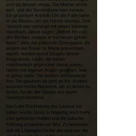
sich da drinnen etwas. Die Mumie erhob
sich. und der Verstorbene kam heraus.
Ein gruseliger Anblick: Um die Füße hatte
er die Binden, um die Hände ebenso. Sein
Gesicht war verhängt mit einem leinenen
Handtuch. Jesus sagte: „Befreit ihn von
den Binden, sodass er frei herum gehen
kann.“ Viele der jüdischen Ehrengäste, die
wegen der Trauer zu Maria gekommen
waren, wurden somit Zeugen dieses
Ereignisses. Leute, die bisher
misstrauisch gegenüber Jesus waren,
hatten mit eigenen Augen gesehen, was
er getan hatte. Sie fassten Vertrauen zu
ihm. Sie glaubten ab jetzt an ihn. Andere
wussten nichts Besseres, als zu denen zu
laufen, für die der Glaube aus lauter
Gesetzen bestand.
Nach der Rückholung des Lazarus ins
Leben wurde Jesus schlagartig noch mehr
zum gefeierten Helden und die jüdische
Führung schäumte vor Wut. Zu bestreiten
und als Lügengeschichte abzutun war der