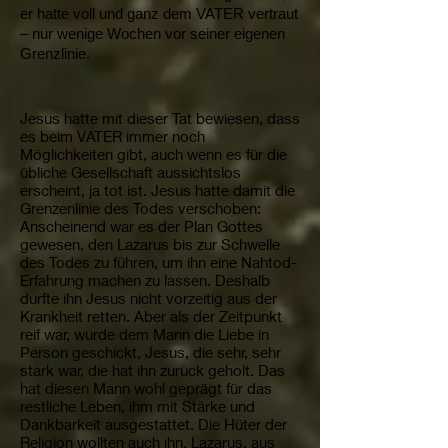
er hatte voll und ganz dem VATER vertraut
– nur wenige Wochen vor seiner eigenen
Grenzlinie.
Jesus hatte mit dieser Tat bewiesen, dass
es beim VATER immer noch
Möglichkeiten gibt, auch wenn es für die
übliche Gesellschaft aussichtslos
erscheint, ja tot ist. Jesus hatte damit die
Grenzenlinie des Todes verschoben:
Anscheinend war es der Plan Gottes
gewesen, den Lazarus bis zur Schwelle
des Todes zu führen, um ihn eine Nahtod-
Erfahrung machen zu lassen. Deshalb
durfte ihn Jesus nicht vorzeitig aus der
Krankheit retten. Aber als der Zeitpunkt
reif war, wurde dem Mann die Liebe in
Person geschickt, Jesus, die sehr, sehr
stark war, die hat ihn zurück geholt. Das
hat diesen Mann wohl geprägt für das
restliche Leben, ihm mit Stärke und
Dankbarkeit ausgestattet. Die Hüter der
Religion wollten auch ihn, Lazarus, aus