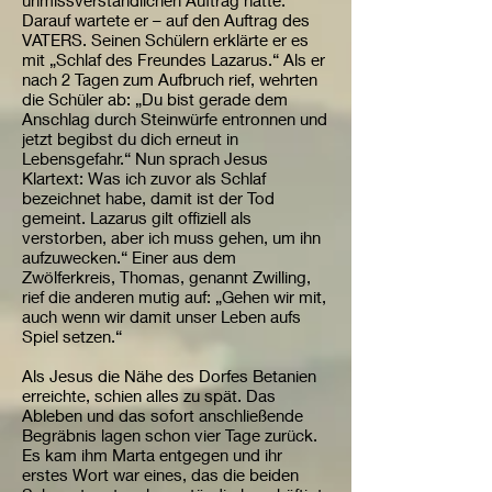
unmissverständlichen Auftrag hatte.
Darauf wartete er – auf den Auftrag des
VATERS. Seinen Schülern erklärte er es
mit „Schlaf des Freundes Lazarus.“ Als er
nach 2 Tagen zum Aufbruch rief, wehrten
die Schüler ab: „Du bist gerade dem
Anschlag durch Steinwürfe entronnen und
jetzt begibst du dich erneut in
Lebensgefahr.“ Nun sprach Jesus
Klartext: Was ich zuvor als Schlaf
bezeichnet habe, damit ist der Tod
gemeint. Lazarus gilt offiziell als
verstorben, aber ich muss gehen, um ihn
aufzuwecken.“ Einer aus dem
Zwölferkreis, Thomas, genannt Zwilling,
rief die anderen mutig auf: „Gehen wir mit,
auch wenn wir damit unser Leben aufs
Spiel setzen.“
Als Jesus die Nähe des Dorfes Betanien
erreichte, schien alles zu spät. Das
Ableben und das sofort anschließende
Begräbnis lagen schon vier Tage zurück.
Es kam ihm Marta entgegen und ihr
erstes Wort war eines, das die beiden