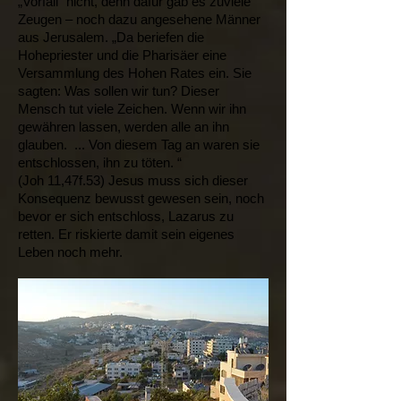
„Vorfall“ nicht, denn dafür gab es zuviele
Zeugen – noch dazu angesehene Männer
aus Jerusalem. „Da beriefen die
Hohepriester und die Pharisäer eine
Versammlung des Hohen Rates ein. Sie
sagten: Was sollen wir tun? Dieser
Mensch tut viele Zeichen. Wenn wir ihn
gewähren lassen, werden alle an ihn
glauben. ... Von diesem Tag an waren sie
entschlossen, ihn zu töten. “
(Joh 11,47f.53) Jesus muss sich dieser
Konsequenz bewusst gewesen sein, noch
bevor er sich entschloss, Lazarus zu
retten. Er riskierte damit sein eigenes
Leben noch mehr.