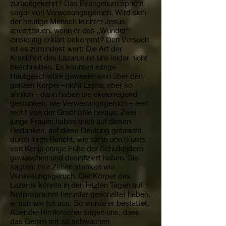
zurückgekehrt? Das Evangelium spricht
sogar von Verwesungsgeruch. Wird sich
der heutige Mensch leichter Jesus
anvertrauen, wenn er das „Wunder“
einsichtig erklärt bekommt? Den Versuch
ist es zumindest wert: Die Art der
Krankheit des Lazarus ist uns leider nicht
beschrieben. Es könnten eitrige
Hautgeschwüre gewesen sein über den
ganzen Körper –nicht Lepra, aber so
ähnlich - dann haben sie ekelerregend
gestunken, wie Verwesungsgeruch – erst
recht von der Grabhöhle heraus. Zwei
junge Frauen haben mich auf diesen
Gedanken, auf diese Deutung gebracht
durch ihren Bericht, wie sie in den Slums
von Kenja eitrige Füße der Schulkindern
gewaschen und desinfiziert haben. Sie
sagten: Ihre Zehen stanken wie
Verwesungsgeruch. Der Körper des
Lazarus könnte in den letzten Tagen auf
Notprogramm herunter geschaltet haben,
er sah wie tot aus. So wurde er bestattet.
Aber die Hirnforscher sagen uns, dass
das Gehirn mit so schwachen