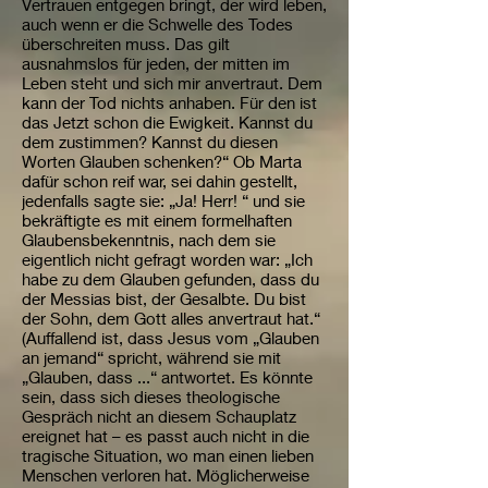
Vertrauen entgegen bringt, der wird leben,
auch wenn er die Schwelle des Todes
überschreiten muss. Das gilt
ausnahmslos für jeden, der mitten im
Leben steht und sich mir anvertraut. Dem
kann der Tod nichts anhaben. Für den ist
das Jetzt schon die Ewigkeit. Kannst du
dem zustimmen? Kannst du diesen
Worten Glauben schenken?“ Ob Marta
dafür schon reif war, sei dahin gestellt,
jedenfalls sagte sie: „Ja! Herr! “ und sie
bekräftigte es mit einem formelhaften
Glaubensbekenntnis, nach dem sie
eigentlich nicht gefragt worden war: „Ich
habe zu dem Glauben gefunden, dass du
der Messias bist, der Gesalbte. Du bist
der Sohn, dem Gott alles anvertraut hat.“
(Auffallend ist, dass Jesus vom „Glauben
an jemand“ spricht, während sie mit
„Glauben, dass ...“ antwortet. Es könnte
sein, dass sich dieses theologische
Gespräch nicht an diesem Schauplatz
ereignet hat – es passt auch nicht in die
tragische Situation, wo man einen lieben
Menschen verloren hat. Möglicherweise