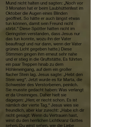
Mund nicht halten und sagten: „Noch vor
3 Monaten hat er beim Laubhüttenfest im
Oktober die Augen eines Blinden
geöffnet. So hätte er auch längst etwas
tun können, damit sein Freund nicht
stirbt.“ Diese Spötter hatten nicht im
Geringsten verstanden, dass Jesus nur
das tun konnte, wozu ihn der Vater
beauftragt und nur dann, wenn der Vater
grünes Licht gegeben hatte.) Diese
Stimmen gingen ihm erneut sehr nahe
und er stieg in die Gruftstätte. Es führten
ein paar Treppen hinab zu dem
Höhleneingang, auf dem ein großer
flacher Stein lag. Jesus sagte: „Hebt den
Stein weg“. Jetzt wurde es für Marta, die
Schwester des Verstorbenen, peinlich.
Sie musste gedacht haben: Was verlangt
er da Unsinniges. Daher hielt sie
dagegen: „Herr, er riecht schon. Es ist
nämlich der vierte Tag.“ Jesus wies sie
freundlich, aber klar zurecht: „Habe ich dir
nicht gesagt: Wenn du Vertrauen hast,
wirst du den herrlichen Lichtkranz Gottes
sehen. Du wirst sehen, wie die Liebe