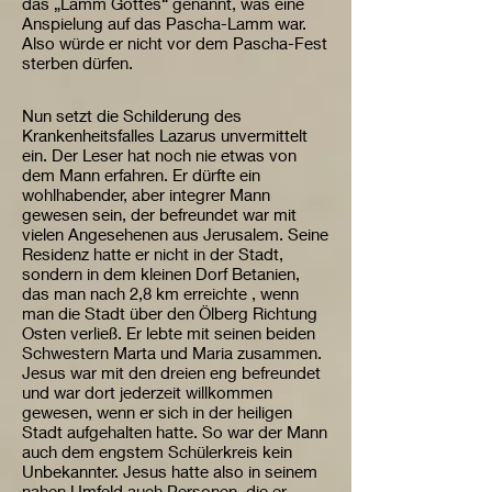
das „Lamm Gottes“ genannt, was eine
Anspielung auf das Pascha-Lamm war.
Also würde er nicht vor dem Pascha-Fest
sterben dürfen.
Nun setzt die Schilderung des
Krankenheitsfalles Lazarus unvermittelt
ein. Der Leser hat noch nie etwas von
dem Mann erfahren. Er dürfte ein
wohlhabender, aber integrer Mann
gewesen sein, der befreundet war mit
vielen Angesehenen aus Jerusalem. Seine
Residenz hatte er nicht in der Stadt,
sondern in dem kleinen Dorf Betanien,
das man nach 2,8 km erreichte , wenn
man die Stadt über den Ölberg Richtung
Osten verließ. Er lebte mit seinen beiden
Schwestern Marta und Maria zusammen.
Jesus war mit den dreien eng befreundet
und war dort jederzeit willkommen
gewesen, wenn er sich in der heiligen
Stadt aufgehalten hatte. So war der Mann
auch dem engstem Schülerkreis kein
Unbekannter. Jesus hatte also in seinem
nahen Umfeld auch Personen, die er