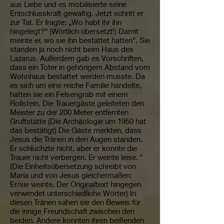
aus Liebe und es mobilisierte seine
Entschlusskraft gewaltig. Jetzt schritt er
zur Tat. Er fragte: „Wo habt ihr ihn
hingelegt?“ (Wörtlich übersetzt!) Damit
meinte er, wo sie ihn bestattet hatten“. Sie
standen ja noch nicht beim Haus des
Lazarus. Außerdem gab es Vorschriften,
dass ein Toter in gehörigem Abstand vom
Wohnhaus bestattet werden musste. Da
es sich um eine reiche Familie handelte,
hatten sie ein Felsengrab mit einem
Rollstein. Die Trauergäste geleiteten den
Meister zu der 200 Meter entfernten
Gruftstätte (Die Archäologie um 1950 hat
das bestätigt) Die Gäste merkten, dass
Jesus die Tränen in den Augen standen.
Er schluchzte nicht, aber er konnte die
Trauer nicht verbergen. Er weinte leise. *
(Die Einheitsübersetzung schreibt von
Maria und von Jesus gleichermaßen:
Er/sie weinte. Der Originaltext hingegen
verwendet unterschiedliche Wörter) In
diesen Tränen sahen sie den Beweis für
die innige Freundschaft zwischen den
beiden. Andere konnten ihren beißenden