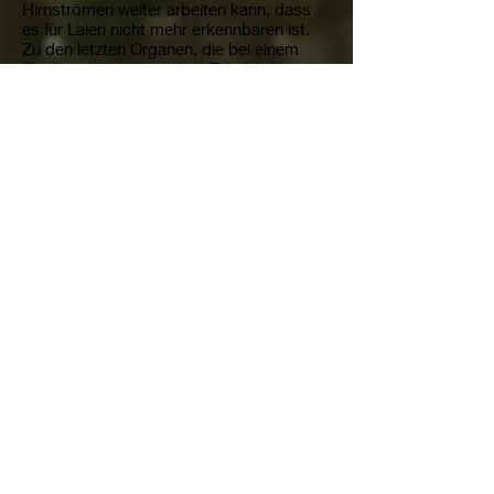
Hirnströmen weiter arbeiten kann, dass
es für Laien nicht mehr erkennbaren ist.
Zu den letzten Organen, die bei einem
Sterbenskranken noch in Takt bleiben,
gehört das Ohr – deshalb mahnen die
Krankenschwestern der Palleativmedizin,
man solle am Bett eines Sterbenden nicht
achtlos irgend etwas dahin plaudern. Er
hört es. Deshalb auch hat Jesus so laut in
die Gruftstätte hinein gerufen. Die Stimme
des hochgeschätzten und geliebten
Lehrers hat Enormes mobilisiert. Wenn
am Sterbebett ein ersehnter, liebevoller
Freund oder Bruder auftaucht, kann das
enorme Restkräfte in einem fast
erloschenen Leben wachrufen.
Hirnforscher haben eine Steigerung der
Hirnströme um ein vielfaches
nachgewiesen. In Liebe verbundene
Angehörige und einfühlsame Seelsorger
können das bestätigen: Die
Umstehenden hatten schon den Eindruck,
der Schwerkranke würde nun bald dahin
scheiden, aber nach der Begegnung kam
er erstaunlich rasch zu Kräften. Jesus tat