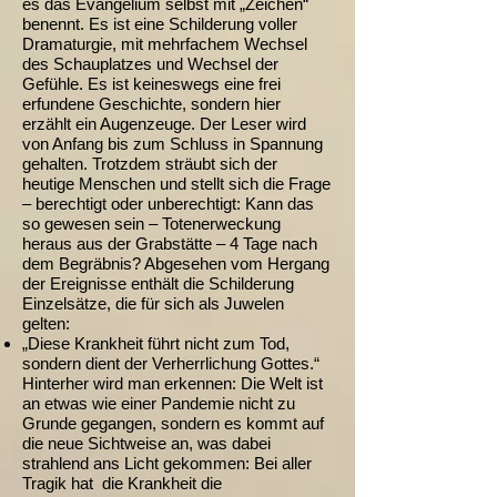
es das Evangelium selbst mit „Zeichen“
benennt. Es ist eine Schilderung voller
Dramaturgie, mit mehrfachem Wechsel
des Schauplatzes und Wechsel der
Gefühle. Es ist keineswegs eine frei
erfundene Geschichte, sondern hier
erzählt ein Augenzeuge. Der Leser wird
von Anfang bis zum Schluss in Spannung
gehalten. Trotzdem sträubt sich der
heutige Menschen und stellt sich die Frage
– berechtigt oder unberechtigt: Kann das
so gewesen sein – Totenerweckung
heraus aus der Grabstätte – 4 Tage nach
dem Begräbnis? Abgesehen vom Hergang
der Ereignisse enthält die Schilderung
Einzelsätze, die für sich als Juwelen
gelten:
„Diese Krankheit führt nicht zum Tod,
sondern dient der Verherrlichung Gottes.“
Hinterher wird man erkennen: Die Welt ist
an etwas wie einer Pandemie nicht zu
Grunde gegangen, sondern es kommt auf
die neue Sichtweise an, was dabei
strahlend ans Licht gekommen: Bei aller
Tragik hat die Krankheit die