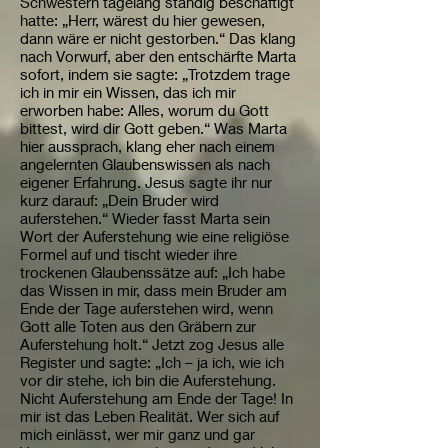
Schwestern tagelang ständig beschäftigt
hatte: „Herr, wärest du hier gewesen,
dann wäre er nicht gestorben.“ Das klang
nach Vorwurf, aber den entschärfte Marta
sofort, indem sie sagte: „Trotzdem trage
ich in mir ein Wissen, das ich mir
erworben habe: Alles, worum du Gott
bittest, wird dir Gott geben.“ Was Marta
hier aussprach, klang eher nach einem
angelernten Glaubenswissen als nach
eigener Erfahrung. Jesus sagte ihr nur
kurz darauf: „Dein Bruder wird
auferstehen.“ Wieder fasst Marta sein
Wort der Auferstehung wie eine religiöse
Formel auf und tischt wieder ihre
trockenen Glaubenssätze auf: „Ich habe
das Wissen in mir, dass mein Bruder am
Ende der Tage auferstehen wird, wenn
Gott alle Toten aus den Gräbern zur
Auferstehung holt.“ Jetzt zog Jesus alle
Register und sagte: „Ich – ja ich, wie ich
vor dir stehe, ich bin die Auferstehung.
Nicht Auferstehung am Ende der Tage! In
mir ist das Leben Realität. Wer sich auf
mich einlässt, wer mir ganz und gar