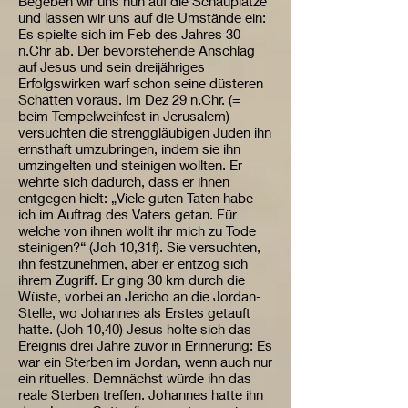
Begeben wir uns nun auf die Schauplätze
und lassen wir uns auf die Umstände ein:
Es spielte sich im Feb des Jahres 30
n.Chr ab. Der bevorstehende Anschlag
auf Jesus und sein dreijähriges
Erfolgswirken warf schon seine düsteren
Schatten voraus. Im Dez 29 n.Chr. (=
beim Tempelweihfest in Jerusalem)
versuchten die strenggläubigen Juden ihn
ernsthaft umzubringen, indem sie ihn
umzingelten und steinigen wollten. Er
wehrte sich dadurch, dass er ihnen
entgegen hielt: „Viele guten Taten habe
ich im Auftrag des Vaters getan. Für
welche von ihnen wollt ihr mich zu Tode
steinigen?“ (Joh 10,31f). Sie versuchten,
ihn festzunehmen, aber er entzog sich
ihrem Zugriff. Er ging 30 km durch die
Wüste, vorbei an Jericho an die Jordan-
Stelle, wo Johannes als Erstes getauft
hatte. (Joh 10,40) Jesus holte sich das
Ereignis drei Jahre zuvor in Erinnerung: Es
war ein Sterben im Jordan, wenn auch nur
ein rituelles. Demnächst würde ihn das
reale Sterben treffen. Johannes hatte ihn