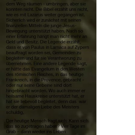
dem Weg räumen - umbringen, aber sie
konnten nicht. Die Bibel erzählt uns nicht,
wie es mit Lazarus weiter gegangen ist.
Sicherlich wird er zunächst mit seinen
finanziellen Mitteln die junge Jesus-
Bewegung unterstützt haben. Nach so
einer Erfahrung hängt man nicht mehr an
Geld und Besitz. Die Legende erzählt,
dass er von Paulus in Larnaca auf Zypern
beauftragt worden sei, Gemeinden zu
begleiten und für sie Verantworung zu
übernehmen. Eine andere Legende sagt,
er hätte das Evangelium in den Westen
des römischen Reiches, in das heutige
Frankreich, in die Provence, gebracht -
oder nur seine Gebeine sind dort
hingebracht worden. Wo auch immer er
heilsame Hauskreise unterstützt hat, er
hat sie liebevoll begleitet, denn das war
er der damaligen Liebe des Meisters
schuldig,
Der heutige Mensch fragt sich: Kann sich
das so zugetragen haben? Vier Tage im
Grab – dann wieder ins Leben