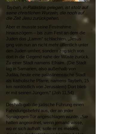
Taybeh, in Palästina gelegen, ist stolz auf
seine christlichen Wurzeln, die noch auf
die Zeit Jesu zurückgehen.
Aber er musste seine Festnahme
hinauszögern – bis zum Fest an dem die
Juden das „Lamm“ schlachten. „Jesus
ging von nun an nicht mehr öffentlich unter
den Juden umher, sondern zog sich von
dort in die Gegend nahe der Wüste zurück.
Zu einer Stadt namens Efraim. (Die Stadt
lag in Samarien, also außerhalb von
Judäa, heute eine palästinensische Stadt
als katholische Pfarre, namens Taybeh, 15
km nordöstlich von Jerusalem) Dort blieb
er mit seinen Jüngern.“ (Joh 11,54)
Deshalb gab die jüdische Führung einen
Fahndungsbefehl aus, der an jeder
Synagogen-Tür angeschlagen wurde. „Sie
hatten angeordnet, wenn jemand wisse,
wo er sich aufhält, solle er es melden,