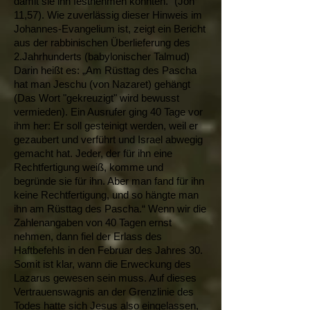
damit sie ihn festnehmen könnten.“ (Joh
11,57). Wie zuverlässig dieser Hinweis im
Johannes-Evangelium ist, zeigt ein Bericht
aus der rabbinischen Überlieferung des
2.Jahrhunderts (babylonischer Talmud)
Darin heißt es: „Am Rüsttag des Pascha
hat man Jeschu (von Nazaret) gehängt
(Das Wort "gekreuzigt" wird bewusst
vermieden). Ein Ausrufer ging 40 Tage vor
ihm her: Er soll gesteinigt werden, weil er
gezaubert und verführt und Israel abwegig
gemacht hat. Jeder, der für ihn eine
Rechtfertigung weiß, komme und
begründe sie für ihn. Aber man fand für ihn
keine Rechtfertigung, und so hängte man
ihn am Rüsttag des Pascha.“ Wenn wir die
Zahlenangaben von 40 Tagen ernst
nehmen, dann fiel der Erlass des
Haftbefehls in den Februar des Jahres 30.
Somit ist klar, wann die Erweckung des
Lazarus gewesen sein muss. Auf dieses
Vertrauenswagnis an der Grenzlinie des
Todes hatte sich Jesus also eingelassen,