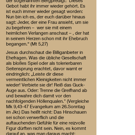
der sogenannten Bergpredigt: Dieses
Gebot habt ihr immer wieder gehört. Es
ist euch immer wieder gesagt worden:
Nun bin ich es, der euch darüber hinaus
sagt: Jeder, der eine Frau ansieht, um sie
zu begehren – wer sie mit einem
heimlichen Verlangen anschaut – , der hat
in seinem Herzen schon mit ihr Ehebruch
begangen.“ (Mt 5,27)
Jesus durchschaut die Billiganbieter in
Ehefragen. Was die übliche Gesellschaft
als bloßes Spiel oder als tolerierbaren
Seitensprung erachtet, davor warnt er
eindringlich: „Leiste dir diese
vermeintlichen Kleinigkeiten nicht immer
wieder! Verbiete sie dir! Reiß das Guck-
Auge aus. Oder: Trenne die Greifhand ab
und bewahre dich damit vor den
nachfolgenden Höllenqualen." (Vergleiche
Mk 9,43-47 Evangelium am 26.Sonntag
im Jkr.) Das heißt nicht: Das Hinschauen
sei schon verwerflich und die
auftauchenden Gefühle für eine reizvolle
Figur dürften nicht sein. Nein, es kommt
darauf an, was man daraus macht: