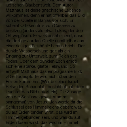
jüdischen Glaubenswelt. Dem Autor
Matthäus ist diese griechische Legende
willkommen, denn er hat offenbar das Bild
von der Quelle in Banjas vor sich. Er
scheint Ortskenntnis von Cäsarea zu
besitzen (anders als etwa Lukas, der den
Ort weglässt). Er weiß anscheinend, dass
die dortige Jordan-Quelle unmittelbar aus
einer riesigen Felshöhle heraus bricht. Der
dunkle Wasserschlund galt als ein
Eingang zur Unterwelt, zum Reich des
Todes. Über dem dunklen Loch erhob
sich eine starke, glatte Felswand. So
entwirft Matthäus das einprägsame Bild:
>Die Todespforte wird nicht über den
Felsen kommen<. (Wer bei einer Israel-
Reise den Schauplatz besichtigt hat, dem
leuchtet das Bild sofort ein). Die Zusage
von der Schlüsselgewalt stammt
sinngemäß von Jesus. „Ich werde dir die
Schlüssel des Himmelreichs geben; was
du auf Erden binden wirst, das wird im
Himmel gebunden sein, und was du auf
Erden lösen wirst, das wird im Himmel