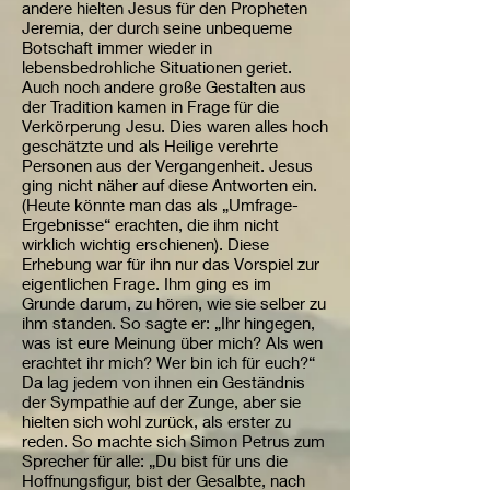
andere hielten Jesus für den Propheten
Jeremia, der durch seine unbequeme
Botschaft immer wieder in
lebensbedrohliche Situationen geriet.
Auch noch andere große Gestalten aus
der Tradition kamen in Frage für die
Verkörperung Jesu. Dies waren alles hoch
geschätzte und als Heilige verehrte
Personen aus der Vergangenheit. Jesus
ging nicht näher auf diese Antworten ein.
(Heute könnte man das als „Umfrage-
Ergebnisse“ erachten, die ihm nicht
wirklich wichtig erschienen). Diese
Erhebung war für ihn nur das Vorspiel zur
eigentlichen Frage. Ihm ging es im
Grunde darum, zu hören, wie sie selber zu
ihm standen. So sagte er: „Ihr hingegen,
was ist eure Meinung über mich? Als wen
erachtet ihr mich? Wer bin ich für euch?“
Da lag jedem von ihnen ein Geständnis
der Sympathie auf der Zunge, aber sie
hielten sich wohl zurück, als erster zu
reden. So machte sich Simon Petrus zum
Sprecher für alle: „Du bist für uns die
Hoffnungsfigur, bist der Gesalbte, nach