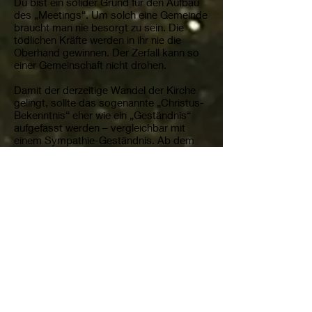
Du bist ein solider Grund für den Aufbau
des „Meetings“. Um solch eine Gemeinde
braucht man nie besorgt zu sein. Die
tödlichen Kräfte werden in ihr nie die
Oberhand gewinnen. Der Zerfall kann so
einer Gemeinschaft nicht drohen.
Damit der derzeitige Wandel der Kirche
gelingt, sollte das sogenannte „Christus-
Bekenntnis“ eher wie ein „Geständnis“
aufgefasst werden – vergleichbar mit
einem Sympathie-Geständnis. Ab dem
5.Jahrhundert, als sich das Christentum
zur Staatreligion gewandelt hat, wurde
Christus immer mehr zur Kultfigur, er
wurde der Allherrscher, der Pantokrator.
Die prächtigen Gewölbe-Mosaike in
Farben und Gold in den Basilliken
bestätigen diese Entwicklung. Christus ist
mehr und mehr zum Repräsentanten der
Macht geworden. Die Kirche hat von den
Gläubigen ein „Bekenntnis“ zu dem
Christus-Herrscher verlangt. Als solchen
sollten ihn die Gläubigen verehren. Heute
ist die Zeit gekommen, dass Gemeinde-