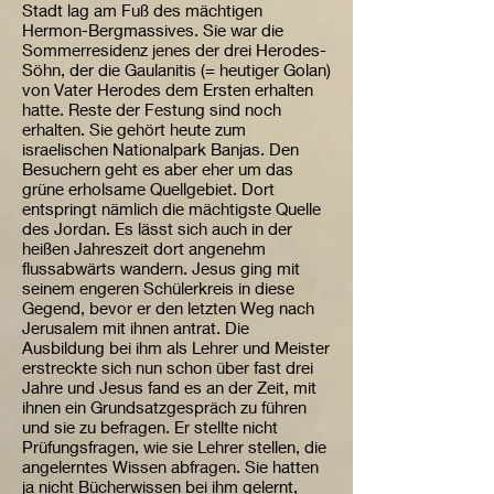
Stadt lag am Fuß des mächtigen
Hermon-Bergmassives. Sie war die
Sommerresidenz jenes der drei Herodes-
Söhn, der die Gaulanitis (= heutiger Golan)
von Vater Herodes dem Ersten erhalten
hatte. Reste der Festung sind noch
erhalten. Sie gehört heute zum
israelischen Nationalpark Banjas. Den
Besuchern geht es aber eher um das
grüne erholsame Quellgebiet. Dort
entspringt nämlich die mächtigste Quelle
des Jordan. Es lässt sich auch in der
heißen Jahreszeit dort angenehm
flussabwärts wandern. Jesus ging mit
seinem engeren Schülerkreis in diese
Gegend, bevor er den letzten Weg nach
Jerusalem mit ihnen antrat. Die
Ausbildung bei ihm als Lehrer und Meister
erstreckte sich nun schon über fast drei
Jahre und Jesus fand es an der Zeit, mit
ihnen ein Grundsatzgespräch zu führen
und sie zu befragen. Er stellte nicht
Prüfungsfragen, wie sie Lehrer stellen, die
angelerntes Wissen abfragen. Sie hatten
ja nicht Bücherwissen bei ihm gelernt,