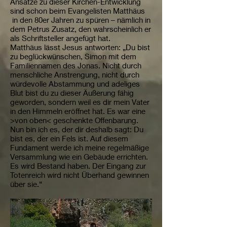
Ansätze zu dieser Kirchen-Entwicklung
sind schon beim Evangelisten Matthäus
in den 80er Jahren zu spüren – nämlich in
dem Petrus Zusatz, den wahrscheinlich er
als Schriftsteller angefügt hat.
Matthäus lässt Jesus antworten: „Du bist
zu beglückwünschen, Simon mit dem
Familiennamen des Jonas. Nicht durch
menschliche Anstrengung, nicht durch
würdevolle Abstammung und adeliges
Blut bist du zu dieser Äußerung fähig
geworden, sondern weil es dir mein Vater
in den Himmeln eröffnet hat. Es war eine
>von oben< geschenkte Offenbarung.
Nun bin ich es, der dir deshalb sagt: Du
bist es, der ein Fels ist. Auf diesem
Fundament werde ich meine regelmäßige
Versammlung wie ein Gebäude errichten.
Es wird Bestand haben. Der Eingang zur
Totenreich wird nicht Überhand gewinnen
über sie.“