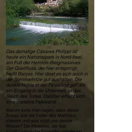
Das damalige Cäsarea Philippi ist
heute ein Nationalpark in Nord-Irael,
am Fuß der Hermon-Bergmassives.
Der Quellfluss, der hier entspringt,
heißt Banjas. Hier lässt es sich auch in
der Sommerhitze gut aushalten. Die
dunkle Höhle in der Felswand galt als
ein Eingang in die Unterwelt, in das
Reich des Todes. Darüber erhebt sich
eine massive Felswand.
Warum kann man sagen, dass dieser
Zusatz aus der Feder des Matthäus
stammt und was nützt uns dieses
Wissen? Die Hinweise, die das
schriftstellerische Eingreifen nahelegen,