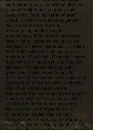
sind: „Mein Vater >in den Himmeln<“ ist
typisch für Matthäus, er spricht auch
gerne vom „Reich der Himmel“ statt
„Reich Gottes“ – wie Jesus es genannt
hat. Das Wort EKKLESIA für
Versammlung, für Meeting, für
regelmäßiges Treffen kommt im Munde
Jesu nicht vor, genauso wenig wie der
Vergleich mit einem Gebäude: „ … meine
EKKLESIA aufBAUen“. Jesus sprach
mehr vom „Säen“ und „Wachsen“. In der
frühen Kirche hingegen ist das Gebäude
als-Begriff für Gemeinde bald üblich
geworden. Paulus nennt in den 50er
Jahren die Gemeinde einen Bau: „Ihr seid
Gottes Bau.“ (1 Kor 3,9) Weiter schreibt
Paulus: „Ich habe wie ein weiser
Baumeister den Grund gelegt. Ein anderer
baut darauf weiter.“ Das seltsame Wort
„Die Pforten der Unterwelt werden sie
nicht überwältigen“ meint wohl den
Eingang zum Hades, das Tor zum
Totenreich. Der Hades und der Zugang
dazu sind eine Vorstellung aus der
hellenistischen Vorstellungswelt, nicht der