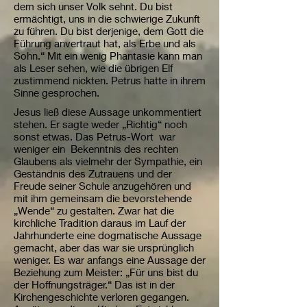
dem sich unser Volk sehnt. Du bist
ermächtigt, uns in die schwierige Zukunft
zu führen. Du bist derjenige, dem Gott die
Führung anvertraut hat, als Erbe und als
Sohn.“ Mit ein wenig Phantasie kann man
als Leser sehen, wie die übrigen Elf
zustimmend nickten. Petrus hatte in ihrem
Sinne gesprochen.
Jesus ließ diese Aussage unkommentiert
stehen. Er sagte weder „Richtig“ noch
sonst etwas. Das Petrus-Wort war
weniger ein Bekenntnis des rechten
Glaubens als vielmehr der Sympathie, ein
Geständnis des Zutrauens und der
Freude seiner Schule anzugehören und
mit ihm gemeinsam die bevorstehende
„Wende“ zu gestalten. Zwar hat die
kirchliche Tradition daraus im Lauf der
Jahrhunderte eine dogmatische Aussage
gemacht, aber das war sie ursprünglich
weniger. Es war anfangs eine Aussage der
Beziehung zum Meister: „Für uns bist du
der Hoffnungsträger.“ Das ist in der
Kirchengeschichte verloren gegangen.