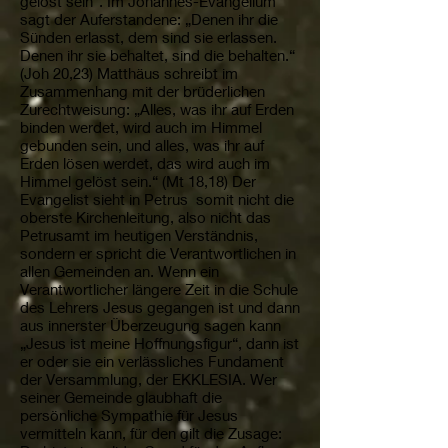
gelöst sein“. Im Johannes-Evangelium
sagt der Auferstandene: „Denen ihr die
Sünden erlasst, dem sind sie erlassen.
Denen ihr sie behaltet, sind die behalten.“
(Joh 20,23) Matthäus schreibt im
Zusammenhang mit der brüderlichen
Zurechtweisung: „Alles, was ihr auf Erden
binden werdet, wird auch im Himmel
gebunden sein, und alles, was ihr auf
Erden lösen werdet, das wird auch im
Himmel gelöst sein.“ (Mt 18,18) Der
Evangelist sieht in Petrus somit nicht die
oberste Kirchenleitung, also nicht das
Petrusamt im heutigen Verständnis,
sondern er spricht die Verantwortlichen in
allen Gemeinden an. Wenn ein
Verantwortlicher längere Zeit in die Schule
des Lehrers Jesus gegangen ist und dann
aus innerster Überzeugung sagen kann
„Jesus ist meine Hoffnungsfigur“, dann ist
er oder sie ein verlässliches Fundament
der Versammlung, der EKKLESIA. Wer
seiner Gemeinde glaubhaft die
persönliche Sympathie für Jesus
vermitteln kann, für den gilt die Zusage: