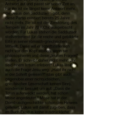
Antwort auf und passt sie seiner Zeit an.
Für ihn ist sie längst keine Antwort mehr,
die Jesus den Sadduzäern gibt, denn
diese Partei existiert bereits 25 Jahre
nicht mehr. Sie ist mit der Zerstörung des
Tempels im Jahr 70 n.Chr. ausgelöscht
worden. Für Lukas stehen die Sadduzäer
stellvertretend für die reiche und gebildete
Elite in seiner römisch-griechischen
Mitwelt. Diese will er schriftstellerisch
nicht vor den Kopf stoßen, wenn sie
philosophieren und diese „letzten Fragen“
stellen. Er schreibt daher nicht mehr: „Ihr
seid einem Irrtum erleben!“ Lukas lässt
auch die Frage Jesu weg: „Habt ihr nicht
in der Schrift gelesen?“ (das gibt auch
gegenüber einer nichtjüdischen,
griechischen Leserschaft keinen Sinn),
sondern er bessert um auf: „Dass die
Toten auferweckt werden, hat schon
Mose angedeutet.“ Mose hat in der
Dornbuschgeschichte schon den Hinweis
geliefert. Lukas will damit zugeben, dass
im Buch Exodus keine ausdrückliche
Erklärung enthalten ist, dass Tote erweckt