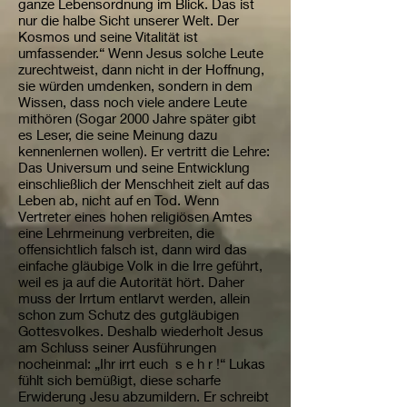
ganze Lebensordnung im Blick. Das ist
nur die halbe Sicht unserer Welt. Der
Kosmos und seine Vitalität ist
umfassender.“ Wenn Jesus solche Leute
zurechtweist, dann nicht in der Hoffnung,
sie würden umdenken, sondern in dem
Wissen, dass noch viele andere Leute
mithören (Sogar 2000 Jahre später gibt
es Leser, die seine Meinung dazu
kennenlernen wollen). Er vertritt die Lehre:
Das Universum und seine Entwicklung
einschließlich der Menschheit zielt auf das
Leben ab, nicht auf en Tod. Wenn
Vertreter eines hohen religiösen Amtes
eine Lehrmeinung verbreiten, die
offensichtlich falsch ist, dann wird das
einfache gläubige Volk in die Irre geführt,
weil es ja auf die Autorität hört. Daher
muss der Irrtum entlarvt werden, allein
schon zum Schutz des gutgläubigen
Gottesvolkes. Deshalb wiederholt Jesus
am Schluss seiner Ausführungen
nocheinmal: „Ihr irrt euch s e h r !“ Lukas
fühlt sich bemüßigt, diese scharfe
Erwiderung Jesu abzumildern. Er schreibt