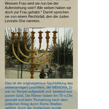
Wessen Frau wird sie nun bei der
Auferstehung sein? Alle sieben haben sie
doch zur Frau gehabt.“ Damit sprechen
sie von einem Rechtsfall, den die Juden
Levirats-Ehe nannten.
Dies ist die originalgetreue Nachbildung des
siebenarmigen Leuchters, der MENORA, Er
war im Tempel aufgestellt und bestand aus
purem Gold. Die Römer haben ihn 70 n.Chr.
geraubt und beim Triumphzug nach dem
jüdischen Krieg durch Roms Straßen
geführt. Auch der Goldschatz wurde