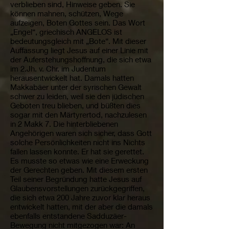
verblieben sind, Hinweise geben. Sie
können mahnen, schützen, Wege
aufzeigen, Boten Gottes sein. Das Wort
„Engel“, griechisch ANGELOS ist
bedeutungsgleich mit „Bote“. Mit dieser
Auffassung liegt Jesus auf einer Linie mit
der Auferstehungshoffnung, die sich etwa
im 2.Jh. v. Chr. im Judentum
herausentwickelt hat. Damals hatten
Makkabäer unter der syrischen Gewalt
schwer zu leiden, weil sie den jüdischen
Geboten treu blieben, und büßten dies
sogar mit den Märtyrertod, nachzulesen
in 2 Makk 7. Die hinterbliebenen
Angehörigen waren sich sicher, dass Gott
solche Persönlichkeiten nicht ins Nichts
fallen lassen konnte. Er hat sie gerettet.
Es musste so etwas wie eine Erweckung
der Gerechten geben. Mit diesem ersten
Teil seiner Begründung hatte Jesus auf
Glaubensvorstellungen zurückgegriffen,
die sich etwa 200 Jahre zuvor klar heraus
entwickelt hatten, mit der aber die damals
ebenfalls entstandene Sadduzäer-
Bewegung nicht mitgezogen war: An