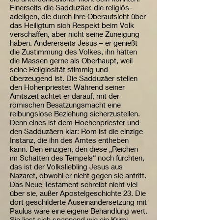
Einerseits die Sadduzäer, die religiös-
adeligen, die durch ihre Oberaufsicht über
das Heiligtum sich Respekt beim Volk
verschaffen, aber nicht seine Zuneigung
haben. Andererseits Jesus – er genießt
die Zustimmung des Volkes, ihn hätten
die Massen gerne als Oberhaupt, weil
seine Religiosität stimmig und
überzeugend ist. Die Sadduzäer stellen
den Hohenpriester. Während seiner
Amtszeit achtet er darauf, mit der
römischen Besatzungsmacht eine
reibungslose Beziehung sicherzustellen.
Denn eines ist dem Hochenpriester und
den Sadduzäern klar: Rom ist die einzige
Instanz, die ihn des Amtes entheben
kann. Den einzigen, den diese „Reichen
im Schatten des Tempels“ noch fürchten,
das ist der Volksliebling Jesus aus
Nazaret, obwohl er nicht gegen sie antritt.
Das Neue Testament schreibt nicht viel
über sie, außer Apostelgeschichte 23. Die
dort geschilderte Auseinandersetzung mit
Paulus wäre eine eigene Behandlung wert.
Sie liest sich spannend wie ein Krimi.