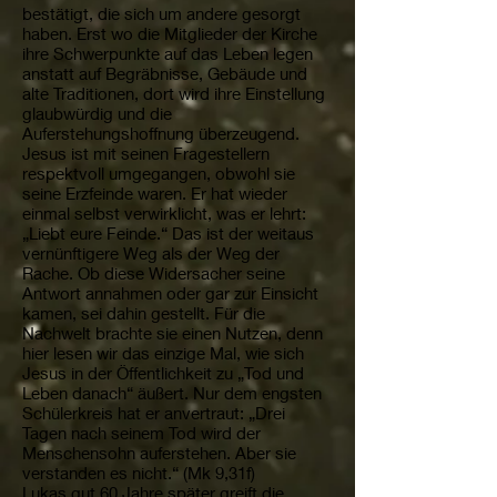
bestätigt, die sich um andere gesorgt
haben. Erst wo die Mitglieder der Kirche
ihre Schwerpunkte auf das Leben legen
anstatt auf Begräbnisse, Gebäude und
alte Traditionen, dort wird ihre Einstellung
glaubwürdig und die
Auferstehungshoffnung überzeugend.
Jesus ist mit seinen Fragestellern
respektvoll umgegangen, obwohl sie
seine Erzfeinde waren. Er hat wieder
einmal selbst verwirklicht, was er lehrt:
„Liebt eure Feinde.“ Das ist der weitaus
vernünftigere Weg als der Weg der
Rache. Ob diese Widersacher seine
Antwort annahmen oder gar zur Einsicht
kamen, sei dahin gestellt. Für die
Nachwelt brachte sie einen Nutzen, denn
hier lesen wir das einzige Mal, wie sich
Jesus in der Öffentlichkeit zu „Tod und
Leben danach“ äußert. Nur dem engsten
Schülerkreis hat er anvertraut: „Drei
Tagen nach seinem Tod wird der
Menschensohn auferstehen. Aber sie
verstanden es nicht.“ (Mk 9,31f)
Lukas gut 60 Jahre später greift die