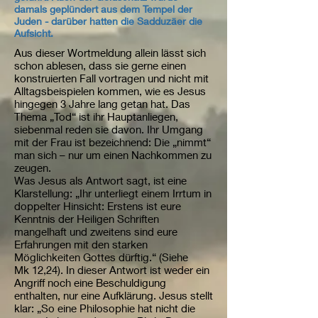
damals geplündert aus dem Tempel der
Juden - darüber hatten die Sadduzäer die
Aufsicht.
Aus dieser Wortmeldung allein lässt sich
schon ablesen, dass sie gerne einen
konstruierten Fall vortragen und nicht mit
Alltagsbeispielen kommen, wie es Jesus
hingegen 3 Jahre lang getan hat. Das
Thema „Tod“ ist ihr Hauptanliegen,
siebenmal reden sie davon. Ihr Umgang
mit der Frau ist bezeichnend: Die „nimmt“
man sich – nur um einen Nachkommen zu
zeugen.
Was Jesus als Antwort sagt, ist eine
Klarstellung: „Ihr unterliegt einem Irrtum in
doppelter Hinsicht: Erstens ist eure
Kenntnis der Heiligen Schriften
mangelhaft und zweitens sind eure
Erfahrungen mit den starken
Möglichkeiten Gottes dürftig.“ (Siehe
Mk 12,24). In dieser Antwort ist weder ein
Angriff noch eine Beschuldigung
enthalten, nur eine Aufklärung. Jesus stellt
klar: „So eine Philosophie hat nicht die