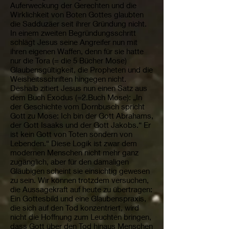
Auferweckung der Gerechten und die
Wirklichkeit von Boten Gottes glaubten
die Sadduzäer seit ihrer Gründung nicht.
In einem zweiten Begründungsschritt
schlägt Jesus seine Angreifer nun mit
ihren eigenen Waffen, denn für sie hatte
nur die Tora (= die 5 Bücher Mose)
Glaubensgültigkeit, die Propheten und die
Weisheitsschriften hingegen nicht.
Deshalb zitiert Jesus nun einen Satz aus
dem Buch Exodus (=2.Buch Mose): „In
der Geschichte vom Dornbusch spricht
Gott zu Mose: Ich bin der Gott Abrahams,
der Gott Isaaks und der Gott Jakobs.“ Er
ist kein Gott von Toten sondern von
Lebenden.“ Diese Logik ist zwar dem
modernen Menschen nicht mehr ganz
zugänglich, aber für den damaligen
Gläubigen scheint sie einsichtig gewesen
zu sein. Wir können trotzdem versuchen,
die Aussagekraft auf heute zu übertragen:
Ein Gottesbild und eine Glaubenspraxis,
die sich auf den Tod konzentriert, wird
nicht die Hoffnung zum Leuchten bringen,
dass Gott über den Tod hinaus Menschen