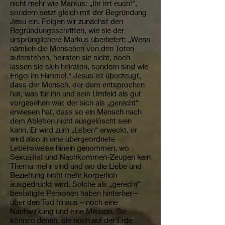
nicht mehr wie Markus: „Ihr irrt euch!“,
sondern setzt gleich mit der Begründung
Jesu ein. Folgen wir zunächst den
Begründungsschritten, wie sie der
ursprünglichere Markus überliefert: „Wenn
nämlich die Menschen von den Toten
auferstehen, heiraten sie nicht, noch
lassen sie sich heiraten, sondern sind wie
Engel im Himmel.“ Jesus ist überzeugt,
dass der Mensch, der dem entsprochen
hat, was für ihn und sein Umfeld als gut
vorgesehen war, der sich als „gerecht“
erwiesen hat, dass so ein Mensch nach
dem Ableben nicht ausgelöscht sein
kann. Er wird zum „Leben“ erweckt, er
wird also in eine übergeordnete
Lebensweise hinein genommen, wo
Sexualität und Nachkommen-Zeugen kein
Thema mehr sind und wo die Liebe und
Beziehung nicht mehr körperlich
ausgedrückt wird. Solche als „gerecht“
bestätigte Personen haben hinterher –
über den Tod hinaus – noch eine
Nachwirkung und eine Mission. Sie
können denen, die noch auf der Erde