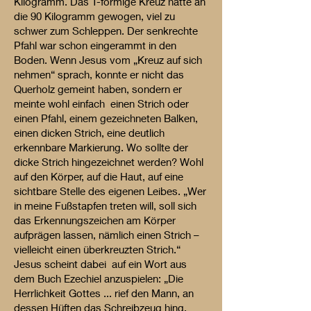
Kilogramm. Das T-förmige Kreuz hätte an
die 90 Kilogramm gewogen, viel zu
schwer zum Schleppen. Der senkrechte
Pfahl war schon eingerammt in den
Boden. Wenn Jesus vom „Kreuz auf sich
nehmen“ sprach, konnte er nicht das
Querholz gemeint haben, sondern er
meinte wohl einfach einen Strich oder
einen Pfahl, einem gezeichneten Balken,
einen dicken Strich, eine deutlich
erkennbare Markierung. Wo sollte der
dicke Strich hingezeichnet werden? Wohl
auf den Körper, auf die Haut, auf eine
sichtbare Stelle des eigenen Leibes. „Wer
in meine Fußstapfen treten will, soll sich
das Erkennungszeichen am Körper
aufprägen lassen, nämlich einen Strich –
vielleicht einen überkreuzten Strich.“
Jesus scheint dabei auf ein Wort aus
dem Buch Ezechiel anzuspielen: „Die
Herrlichkeit Gottes ... rief den Mann, an
dessen Hüften das Schreibzeug hing.