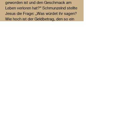
geworden ist und den Geschmack am
Leben verloren hat?“ Schmunzelnd stellte
Jesus die Frage: „Was würdet ihr sagen?
Wie hoch ist der Geldbetrag, den so ein
Mensch hinlegen muss, um sein früheres
Lebensglück zurück zu kaufen?“
Ernsthafter war der nächste Lehrspruch:
„Der Sohn der Menschheit wird kommen
im Strahlenglanz seines Vaters, begleitet
von den Heilsboten. Er wird das Modell
des Menschen sein und an ihm wird jeder
Mensch gemessen. Dabei zählen die
Taten. Es wird bei jedem geschaut, wie er
den Glauben in Taten wahr gemacht hat.“
Zum Schluss versicherte ihnen Jesus
noch: „Was ich jetzt sage, ist heilig wahr:
Unter den hier Anwesenden gibt es einige
Auserwählte, die den Tod nicht
schmecken werden, ohne vorher einen
sichtbaren Beweis zu haben, dass die
Machtübernahme Gottes schon