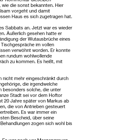
, wie die sonst bekannten. Hier
ühlsam vorgeht und damit
 dessen Haus es sich zugetragen hat.
 Sabbats an. Jetzt war es wieder
en. Äußerlich gesehen hatte er
 Bändigung der Wutausbrüche eines
e Tischgespräche im vollen
 Essen verwöhnt worden. Er konnte
chen rundum wohlwollende
räch zu kommen. Es heißt, mit
h nicht mehr eingeschränkt durch
ngehörige, die irgendwelche
n besonders solche, die unter
anze Stadt sei vor dem Hoftor
ibt 20 Jahre später von Markus ab
amen, die von Antrieben gesteuert
ertreiben. Es war immer ein
sten Bescheid, über seine
se Behandlungen zogen sich wohl bis