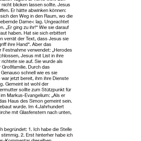
nicht blicken lassen sollte. Jesus
iffen. Er hätte abwinken können:
 sich den Weg in den Raum, wo die
>fiebernde Dame< lag. Ungeachtet
n. „Er ging zu ihr!“ Wie sie darauf
raut haben. Hat sie sich erbittert
 verrät der Text, dass Jesus sie
riff ihre Hand“. Aber das
 der Festnahme verwendet: „Herodes
lossen, Jesus mit List in ihre
richtete sie auf. Sie wurde als
r Großfamilie. Durch das
 Genauso schnell wie es sie
 war jetzt bereit, ihm ihre Dienste
g. Gemeint ist wohl der
rmutter sollte zum Stützpunkt für
 im Markus-Evangelium: „Als er
 das Haus des Simon gemeint sein.
gebaut wurde. Im 4.Jahrhundert
kirche mit Glasfenstern nach unten,
 begründet: 1. Ich habe die Stelle
 stimmig. 2. Erst hinterher habe ich
kus-Kommentar dieselben