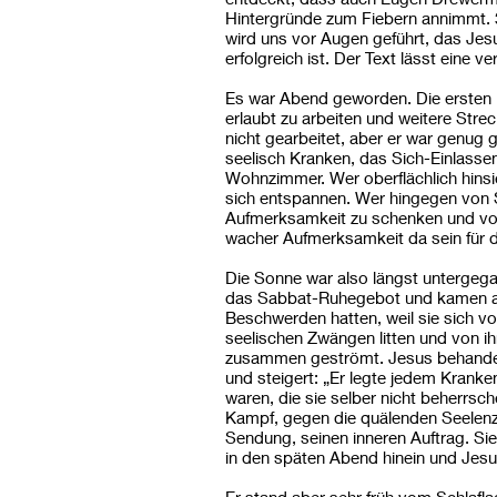
Hintergründe zum Fiebern annimmt. 3.
wird uns vor Augen geführt, das Jesu
erfolgreich ist. Der Text lässt eine 
Es war Abend geworden. Die ersten
erlaubt zu arbeiten und weitere Stre
nicht gearbeitet, aber er war genu
seelisch Kranken, das Sich-Einlasse
Wohnzimmer. Wer oberflächlich hinsi
sich entspannen. Wer hingegen von 
Aufmerksamkeit zu schenken und von 
wacher Aufmerksamkeit da sein für 
Die Sonne war also längst untergega
das Sabbat-Ruhegebot und kamen aus
Beschwerden hatten, weil sie sich v
seelischen Zwängen litten und von i
zusammen geströmt. Jesus behandelte 
und steigert: „Er legte jedem Kranken 
waren, die sie selber nicht beherrsc
Kampf, gegen die quälenden Seelenz
Sendung, seinen inneren Auftrag. Sie
in den späten Abend hinein und Jesu