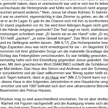
gemerkt haben, dass er unerwünscht war und er sich bei ihr lieber 
durchschaute die Hintergründe und fühlte sich dennoch nicht angegr
esuchen jemand anderen.“ Nein, Jesus tat etwas Kühnes: Er bahnte
st war es unerhört, eigenmächtig in das Zimmer zu gehen, wo die 
rat er an ihr Lager. Er gab ihr die Chance sich mit ihm zu konfrontiere
. Er stand ungebeten vor ihr. Sie wird ihren fiebrigen Augen nicht get
 die Hände entgegen gestreckt? Der Text sagt es nicht, stattdessen
rsetzungen schreiben zwar: „Er fasste sie an der Hand“ oder „Er erg
RATEO heißt „packen“, „in seine Gewalt bringen“. Das Wort wird bei
nd ins Gefängnis werfen lassen. (Mk 6,17) „Die Hohenpriester besch
tige Zupacken Jesu war nicht erniedrigend für sie – im Gegenteil: Er 
genommen mit ihrer glühenden Sorge um die materielle Grundlage de
Schlag das Fieberglühen verschwunden. Es war hinfällig geworden.
Gleichzeitig hatte sich ihre Einstellung gegenüber Jesus geändert. Sie
 ihnen. Mit dem griechischen Wort DIAKONEO schließt die Schilderun
nzige Mal bleiben. Das Haus des Simon und Andreas und der Schwiege
 zurückkehrte und als Gast willkommen war. Wenig später heißt es
ach Tagen bekannt, dass er
im Haus
war“ (Mk 2,1) Damit kann nur
ss dieses Haus in den folgenden Jahrzehnten in eine Hauskirche um
 errichtet und seit 1997 befindet sich dort eine ultramoderne Beton
 Mauerresten des Petrus-Hauses.
tückes mag zu weit ausschweifend erscheinen. Sie ist aber dreifach
 Klarheit mit Figuren nachgestellt und die Auslegung erwies sich als
ann, der bekannte Theologe und Psychotherapeut in seinem Mar