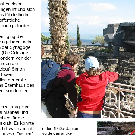
stes einem
gen litt und sich
s führte ihn in
ffentliche
emlich gefordert.
n, ging die
eingeladen, sein
n der Synagoge
. (Die Ortslage
 sondern von der
urden die
elegt) Simon
m Essen
ies der erste
as Elternhaus des
en, sondern er
chzeitstag zum
des Mannes und
hlen für die
tskraft. Es konnte
hrt war, nämlich
In den 1950er Jahren
wurde das antike
ut zog. Das traf