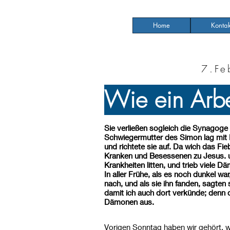
Home
Kontak
7.Fe
Wie ein Arbe
Sie verließen sogleich die Synagog
Schwiegermutter des Simon lag mit Fi
und richtete sie auf. Da wich das Fi
Kranken und Besessenen zu Jesus. un
Krankheiten litten, und trieb viele
In aller Frühe, als es noch dunkel wa
nach, und als sie ihn fanden, sagten
damit ich auch dort verkünde; denn 
Dämonen aus.
Vorigen Sonntag haben wir gehört, 