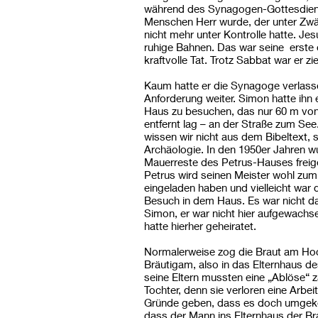
während des Synagogen-Gottesdien
Menschen Herr wurde, der unter Zwän
nicht mehr unter Kontrolle hatte. Jesu
ruhige Bahnen. Das war seine erste ö
kraftvolle Tat. Trotz Sabbat war er zi
Kaum hatte er die Synagoge verlasse
Anforderung weiter. Simon hatte ihn 
Haus zu besuchen, das nur 60 m vo
entfernt lag – an der Straße zum See
wissen wir nicht aus dem Bibeltext,
Archäologie. In den 1950er Jahren w
Mauerreste des Petrus-Hauses freig
Petrus wird seinen Meister wohl zu
eingeladen haben und vielleicht war d
Besuch in dem Haus. Es war nicht d
Simon, er war nicht hier aufgewachs
hatte hierher geheiratet.
Normalerweise zog die Braut am Ho
Bräutigam, also in das Elternhaus 
seine Eltern mussten eine „Ablöse“ za
Tochter, denn sie verloren eine Arbei
Gründe geben, dass es doch umgeke
dass der Mann ins Elternhaus der Bra