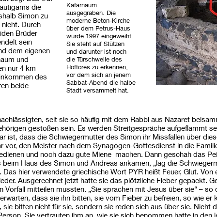
Kafarnaum
räutigams die
ausgegraben. Die
shalb Simon zu
moderne Beton-Kirche
 nicht. Durch
über dem Petrus-Haus
eiden Brüder
wurde 1997 eingeweiht.
ndelt sein
Sie steht auf Stützen
und dem eigenen
und darunter ist noch
rnaum und
die Türschwelle des
Hoftores zu erkennen,
en nur 4 km
vor dem sich an jenem
 Einkommen des
Sabbat-Abend die halbe
ren beide
Stadt versammelt hat.
nachlässigten, seit sie so häufig mit dem Rabbi aus Nazaret beisa
ehörigen gestoßen sein. Es werden Streitgespräche aufgeflammt se
r ist, dass die Schwiegermutter des Simon ihr Missfallen über die
 vor, den Meister nach dem Synagogen-Gottesdienst in die Familie
bedienen und noch dazu gute Miene machen. Dann geschah das Pein
beim Haus des Simon und Andreas ankamen, „lag die Schwiegermu
. Das hier verwendete griechische Wort PYR heißt Feuer, Glut. Von e
ieder. Ausgerechnet jetzt hatte sie das plötzliche Fieber gepackt.
 Vorfall mitteilen mussten. „Sie sprachen mit Jesus über sie“ – so d
rwarten, dass sie ihn bitten, sie vom Fieber zu befreien, so wie e
sie bitten nicht für sie, sondern sie reden sich aus über sie. Nicht 
erson. Sie vertrauten ihm an, wie sie sich benommen hatte in den l