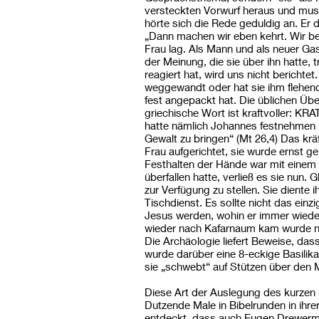
versteckten Vorwurf heraus und muss 
hörte sich die Rede geduldig an. Er 
„Dann machen wir eben kehrt. Wir b
Frau lag. Als Mann und als neuer Ga
der Meinung, die sie über ihn hatte, t
reagiert hat, wird uns nicht berichtet
weggewandt oder hat sie ihm flehend
fest angepackt hat. Die üblichen Übe
griechische Wort ist kraftvoller: K
hatte nämlich Johannes festnehmen u
Gewalt zu bringen“ (Mt 26,4) Das kräf
Frau aufgerichtet, sie wurde ernst 
Festhalten der Hände war mit einem 
überfallen hatte, verließ es sie nun. 
zur Verfügung zu stellen. Sie diente
Tischdienst. Es sollte nicht das ei
Jesus werden, wohin er immer wieder
wieder nach Kafarnaum kam wurde n
Die Archäologie liefert Beweise, da
wurde darüber eine 8-eckige Basilika
sie „schwebt“ auf Stützen über den
Diese Art der Auslegung des kurzen S
Dutzende Male in Bibelrunden in ihrer
entdeckt, dass auch Eugen Drewerm