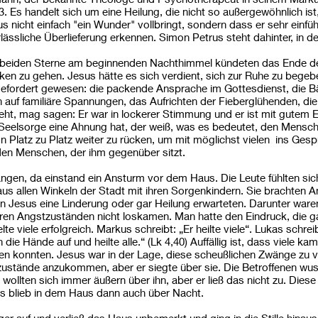
 Es handelt sich um eine Heilung, die nicht so außergewöhnlich ist
s nicht einfach "ein Wunder" vollbringt, sondern dass er sehr einf
verlässliche Überlieferung erkennen. Simon Petrus steht dahinter, in
 beiden Sterne am beginnenden Nachthimmel kündeten das Ende des
cken zu gehen. Jesus hätte es sich verdient, sich zur Ruhe zu begeb
g gefordert gewesen: die packende Ansprache im Gottesdienst, die
n auf familiäre Spannungen, das Aufrichten der Fieberglühenden, di
eht, mag sagen: Er war in lockerer Stimmung und er ist mit gutem
Seelsorge eine Ahnung hat, der weiß, was es bedeutet, den Mens
Platz zu Platz weiter zu rücken, um mit möglichst vielen ins Gesp
den Menschen, der ihm gegenüber sitzt.
ngen, da einstand ein Ansturm vor dem Haus. Die Leute fühlten sic
 allen Winkeln der Stadt mit ihren Sorgenkindern. Sie brachten A
on Jesus eine Linderung oder gar Heilung erwarteten. Darunter ware
hren Angstzuständen nicht loskamen. Man hatte den Eindruck, die g
viele erfolgreich. Markus schreibt: „Er heilte viele“. Lukas schre
die Hände auf und heilte alle.“ (Lk 4,40) Auffällig ist, dass viele k
hen konnten. Jesus war in der Lage, diese scheußlichen Zwänge zu v
ustände anzukommen, aber er siegte über sie. Die Betroffenen wus
 wollten sich immer äußern über ihn, aber er ließ das nicht zu. Die
s blieb in dem Haus dann auch über Nacht.