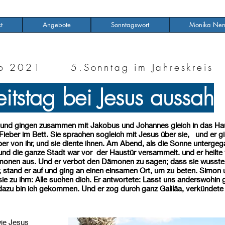
t
Angebote
Sonntagswort
Monika Nem
b 2021 5.Sonntag im Jahreskreis
itstag bei Jesus aussah
e und gingen zusammen mit Jakobus und Johannes gleich in das H
eber im Bett. Sie sprachen sogleich mit Jesus über sie, und er gin
eber von ihr, und sie diente ihnen. Am Abend, als die Sonne unterge
d die ganze Stadt war vor der Haustür versammelt. und er heilte vi
 Dämonen aus. Und er verbot den Dämonen zu sagen; dass sie wussten
r, stand er auf und ging an einen einsamen Ort, um zu beten. Simon u
 sie zu ihm: Alle suchen dich. Er antwortete: Lasst uns anderswohin 
dazu bin ich gekommen. Und er zog durch ganz Galiläa, verkündete 
wie Jesus