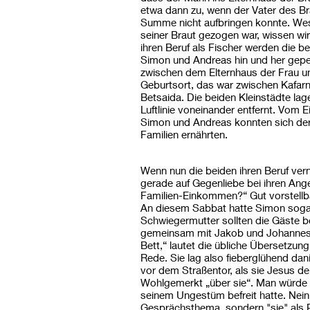
etwa dann zu, wenn der Vater des B
Summe nicht aufbringen konnte. We
seiner Braut gezogen war, wissen wir
ihren Beruf als Fischer werden die b
Simon und Andreas hin und her gepe
zwischen dem Elternhaus der Frau 
Geburtsort, das war zwischen Kafa
Betsaida. Die beiden Kleinstädte lag
Luftlinie voneinander entfernt. Vom
Simon und Andreas konnten sich de
Familien ernährten.
Wenn nun die beiden ihren Beruf ver
gerade auf Gegenliebe bei ihren Ang
Familien-Einkommen?“ Gut vorstellba
An diesem Sabbat hatte Simon sogar
Schwiegermutter sollten die Gäste 
gemeinsam mit Jakob und Johannes 
Bett,“ lautet die übliche Übersetzung
Rede. Sie lag also fieberglühend dan
vor dem Straßentor, als sie Jesus den
Wohlgemerkt „über sie“. Man würde e
seinem Ungestüm befreit hatte. Nein, 
Gesprächsthema, sondern "sie" als P